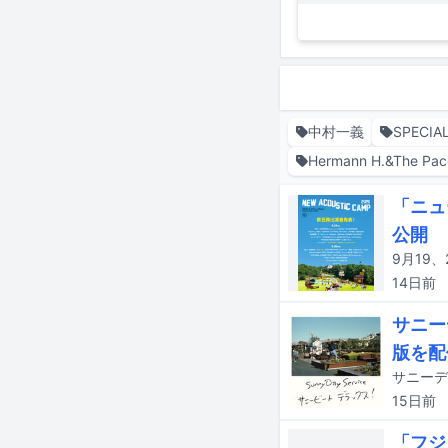
中村一義
SPECIA
Hermann H.&The Pa
「ニュ
公開
14日
前
サニー
版を配
15日
前
「フジ