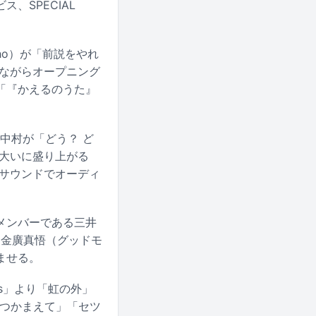
、SPECIAL
ho）が「前説をやれ
いながらオープニング
「『かえるのうた』
。
に中村が「どう？ ど
大いに盛り上がる
いサウンドでオーディ
メンバーである三井
）、金廣真悟（グッドモ
ませる。
ds」より「虹の外」
畑でつかまえて」「セツ