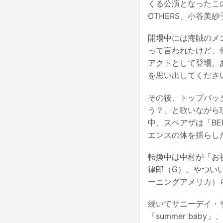
くる公演となったこの
OTHERS、小谷美
開場中には海賊のメン
って言われたけど、
アクトとして登場。
を思い出してくださ
その後、トップバッタ
う？」と歌いながら
中、スペアザは「BE
エンスの体を揺らし
転換中は中村が「お
律郎（G）、やついい
ーニングアメリカ）
続いてサニーデイ・サ
「summer bab