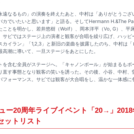
。
永遠なるもの」の演奏を終えたあと、中村は「ありがとうござ
でいたいと思います」と語る。そしてHermann H.&The Pac
ことを明かし、若井悠樹（Wolf）、岡本洋平（Vo, G）、平
。サビではステージ上の演者と観客が合唱を繰り広げ、ハッピ
カイラン」「1,2,3」と新旧の楽曲を披露したのち、中村は
最高潮に導いて、一旦ステージをあとにした。
トを含む全員がステージへ。「キャノンボール」が始まるもボ
り直す事態となり観客の笑いを誘った。その後、小谷、中村、
パフォーマンス。サビでは観客が大合唱をし、温かな一体感に
ー20周年ライブイベント「20→」2018
yo セットリスト