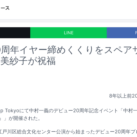
LINE
0周年イヤー締めくくりをスペア
谷美紗子が祝福
8年以上前
2
epp Tokyoにて中村一義のデビュー20周年記念イベント「中村
→』」が開催された。
・江戸川区総合文化センター公演から始まったデビュー20周年