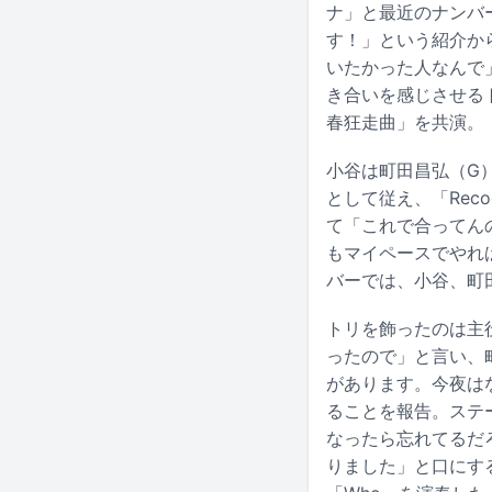
ナ」と最近のナンバ
す！」という紹介か
いたかった人なんで
き合いを感じさせる
春狂走曲」を共演。
小谷は町田昌弘（G）
として従え、「Rec
て「これで合ってん
もマイペースでやれ
バーでは、小谷、町
トリを飾ったのは主
ったので」と言い、
があります。今夜は
ることを報告。ステ
なったら忘れてるだ
りました」と口にす