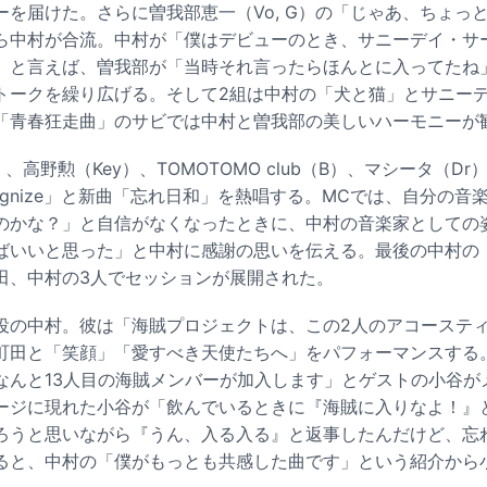
ーを届けた。さらに曽我部恵一（Vo, G）の「じゃあ、ちょっ
ら中村が合流。中村が「僕はデビューのとき、サニーデイ・サ
」と言えば、曽我部が「当時それ言ったらほんとに入ってたね
トークを繰り広げる。そして2組は中村の「犬と猫」とサニー
「青春狂走曲」のサビでは中村と曽我部の美しいハーモニーが
、高野勲（Key）、TOMOTOMO club（B）、マシータ（D
ognize」と新曲「忘れ日和」を熱唱する。MCでは、自分の音
のかな？」と自信がなくなったときに、中村の音楽家としての
ばいいと思った」と中村に感謝の思いを伝える。最後の中村の
田、中村の3人でセッションが展開された。
役の中村。彼は「海賊プロジェクトは、この2人のアコーステ
町田と「笑顔」「愛すべき天使たちへ」をパフォーマンスする
なんと13人目の海賊メンバーが加入します」とゲストの小谷が
ージに現れた小谷が「飲んでいるときに『海賊に入りなよ！』
ろうと思いながら『うん、入る入る』と返事したんだけど、忘
ると、中村の「僕がもっとも共感した曲です」という紹介から