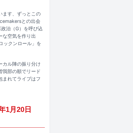
います、ずっとこの
emakersとの出会
床政治（G）を呼び込
ーな空気を作り出
「ロックンロール」を
ーカル陣の振り分け
曽我部の順でリード
包まれてライブはフ
年1月20日