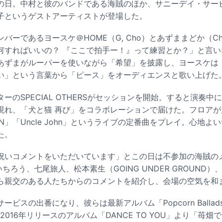
日。中村と彼のバンドである海賊のほか、サニーデイ・サービス
紗子というゲストアーティストが登場した。
バーであるヨースケ＠HOME（G, Cho）とあずままどか（C
何すればいいの？ 『ここで拍手ー！』って練習とか？」と言
あずまがルーパーを使いながら「希望」を披露し、ヨースケは
い」という言葉から「ピース」をオーディエンスと歌い上げた
ーのSPECIAL OTHERSがセッションを開始。すると演奏中
現れ、「犬と猫 再び」をコラボレーションで届けた。フロアが
N」「Uncle John」というライブの定番曲をプレイ。心地よ
た。
祝いコメントをいただいています」とこの日は不参加の海賊の
ちろう、七尾旅人、松本素生（GOING UNDER GROUND
ら親交のある人たちからのコメントを紹介し、会場の空気を和
ービスの出番になり、彼らは最新アルバム「Popcorn Balla
y」、2016年リリースのアルバム「DANCE TO YOU」より「苺