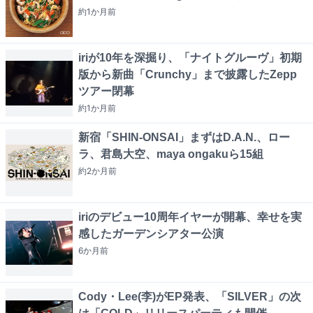
約1か月
前
iriが10年を深掘り、「ナイトグルーヴ」初期
版から新曲「Crunchy」まで披露したZepp
ツアー閉幕
約1か月
前
新宿「SHIN-ONSAI」まずはD.A.N.、ロー
ラ、君島大空、maya ongakuら15組
約2か月
前
iriのデビュー10周年イヤーが開幕、幸せを実
感したガーデンシアター公演
6か月
前
Cody・Lee(李)がEP発表、「SILVER」の次