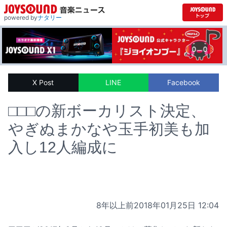
powered by
ナタリー
X Post
LINE
Facebook
□□□の新ボーカリスト決定、
やぎぬまかなや玉手初美も加
入し12人編成に
8年以上前
2018年01月25日 12:04