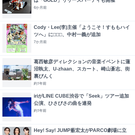
は「GOLD」リリースパーティも開催
6か月
前
Cody・Lee(李)主催「ようこそ！すももハイ
ツへ」に□□□、中村一義が追加
7か月
前
葛西敏彦ディレクションの音楽イベントに蓮
沼執太、U-zhaan、スカート、崎山蒼志、街
裏ぴんく
約1年
前
iriがLINE CUBE渋谷で「Seek」ツアー追加
公演、ひさびさの曲を連発
約1年
前
Hey! Say! JUMP薮宏太がPARCO劇場に立