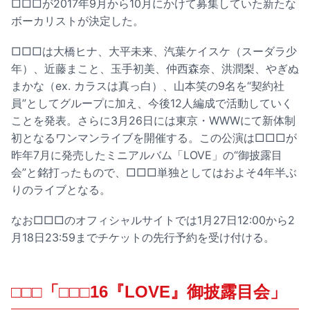
□□□が2017年9月から10月にかけて募集していた新たな
ボーカリストが決定した。
□□□は大橋ヒナ、大平未来、汽葉ケイスケ（スーダラ少
年）、近藤まこと、玉手初美、仲西森奈、洪潤梨、やぎぬ
まかな（ex. カラスは真っ白）、山本笑の9名を“契約社
員”としてグループに加え、今後12人編成で活動していく
ことを発表。さらに3月26日には東京・WWWにて新体制
初となるワンマンライブを開催する。この公演は□□□が
昨年7月に発売したミニアルバム「LOVE」の“御披露目
会”と銘打ったもので、□□□単独としてはおよそ4年半ぶ
りのライブとなる。
なお□□□のオフィシャルサイトでは1月27日12:00から2
月18日23:59までチケットの先行予約を受け付ける。
□□□「□□□16『LOVE』御披露目会」