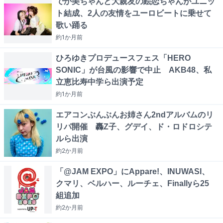
でか美ちゃんと大親友の絵恋ちゃんがユニッ
ト結成、2人の友情をユーロビートに乗せて
歌い踊る
約1か月
前
ひろゆきプロデュースフェス「HERO
SONIC」が台風の影響で中止 AKB48、私
立恵比寿中学ら出演予定
約1か月
前
エアコンぶんぶんお姉さん2ndアルバムのリ
リパ開催 轟Z子、グデイ、ド・ロドロシテ
ルら出演
約2か月
前
「@JAM EXPO」にAppare!、INUWASI、
クマリ、ベルハー、ルーチェ、Finallyら25
組追加
約2か月
前