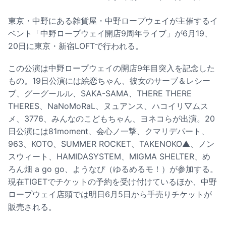
東京・中野にある雑貨屋・中野ロープウェイが主催するイ
ベント「中野ロープウェイ開店9周年ライブ」が6月19、
20日に東京・新宿LOFTで行われる。
この公演は中野ロープウェイの開店9年目突入を記念した
もの。19日公演には絵恋ちゃん、彼女のサーブ＆レシー
ブ、グーグールル、SAKA-SAMA、THERE THERE
THERES、NaNoMoRaL、ヌュアンス、ハコイリ▽ムス
メ、3776、みんなのこどもちゃん、ヨネコらが出演。20
日公演には81moment、会心ノ一撃、クマリデパート、
963、KOTO、SUMMER ROCKET、TAKENOKO▲、ノン
スウィート、HAMIDASYSTEM、MIGMA SHELTER、め
ろん畑 a go go、ようなぴ（ゆるめるモ！）が参加する。
現在TIGETでチケットの予約を受け付けているほか、中野
ロープウェイ店頭では明日6月5日から手売りチケットが
販売される。