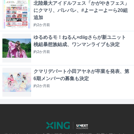
北陸最大アイドルフェス「かがやきフェス」
にクマリ、パレパレ、#よーよーよーら20組
追加
約2か月
前
ゆるめるモ！ねるん×diigさらが新ユニット
桃組暴想族結成、ワンマンライブも決定
約2か月
前
クマリデパート小田アヤネが卒業を発表、第
6期メンバーの募集も決定
約2か月
前