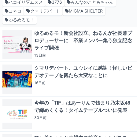
ハコイリ▽ムスメ
3776
みんなのこどもちゃん
ヨネコ
クマリデパート
MIGMA SHELTER
ゆるめるモ！
ゆるめるモ！新会社設立、ねるんが社長兼プ
ロデューサーに 卒業メンバー集う独立記念
ライブ開催
13日
前
クマリデパート、ユウレイに感謝！怪しいビ
デオテープを観たら大変なことに
16日
前
今年の「TIF」はあーりんで始まり乃木坂46
で締めくくる！タイムテーブルついに発表
30日
前