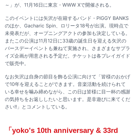
～」が、11月16日に東京・WWW Xで開催される。
このイベントには矢沢が在籍するバンド・PIGGY BANKS
のほか、Gacharic Spin、ロリータ18号が出演。現時点で
未発表だが、オープニングアクトの参加も決定している。
またこの公演は11月12日に33歳の誕生日を迎える矢沢の
バースデーイベントも兼ねて実施され、さまざまなサプラ
イズ企画が用意される予定だ。チケットは各プレイガイド
で販売中。
なお矢沢は自身の節目を飾る公演に向けて「皆様のおかげ
で10年を迎えることができます。音楽活動を続けられて
いる幸せを噛み締めながら、この日は皆様に目一杯の感謝
の気持ちをお返ししたいと思います。是非遊びに来てくだ
さい!!」とコメントしている。
「yoko's 10th anniversary & 33rd