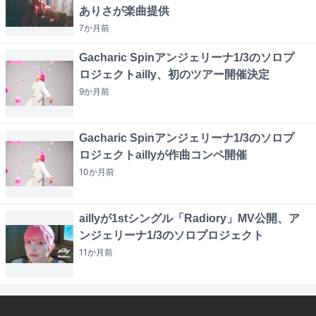
ありさが楽曲提供
7か月
前
Gacharic Spinアンジェリーナ1/3のソロプ
ロジェクトailly、初のツアー開催決定
9か月
前
Gacharic Spinアンジェリーナ1/3のソロプ
ロジェクトaillyが作曲コンペ開催
10か月
前
aillyが1stシングル「Radiory」MV公開、ア
ンジェリーナ1/3のソロプロジェクト
11か月
前