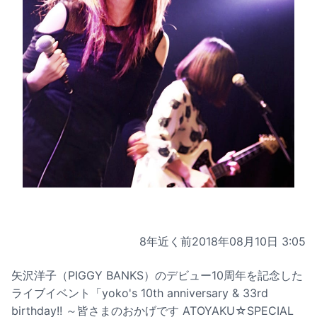
8年近く前
2018年08月10日 3:05
矢沢洋子（PIGGY BANKS）のデビュー10周年を記念した
ライブイベント「yoko's 10th anniversary & 33rd
birthday!! ～皆さまのおかげです ATOYAKU☆SPECIAL