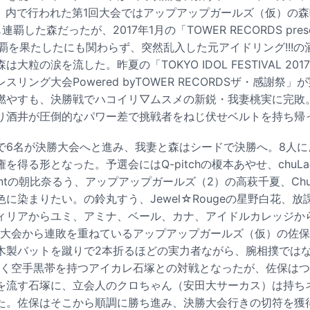
 2014」内で行われた第1回大会ではアップアップガールズ（仮）
した森だったが、2017年1月の「TOWER RECORDS pres
3連覇を果たしたにも関わらず、突然乱入した元アイドリング!!!
大粒の涙を流した。昨夏の「TOKYO IDOL FESTIVAL 201
リング大会Powered byTOWER RECORDSザ・感謝祭
燃やすも、決勝戦でハコイリ▽ムスメの新鋭・我妻桃実に完敗
り酒井が圧倒的なパワー差で挑戦者をねじ伏せベルトを持ち帰
で6名が決勝大会へと進み、我妻と森はシードで決勝へ。8人に
を得る形となった。予選会にはQ-pitchの榎本あやせ、chuL
ovementの朝比奈るう、アップアップガールズ（2）の高萩千夏、Chu
に染まりたい。の鈴丸すう、Jewel☆Rougeの星野白花、
ィリアからユミ、アミナ、ベール、カナ、アイドルカレッジか
回大会から連敗を重ねているアップアップガールズ（仮）の佐
木製バットを蹴りで2本折るほどの実力者ながら、腕相撲では
じく空手黒帯を持つアイカレ石塚との対戦となったが、佐保は
を流す石塚に、立会人のクロちゃん（安田大サーカス）は持ち
た。佐保はそこから順調に勝ち進み、決勝大会行きの切符を獲