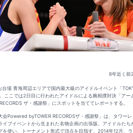
8年近く前
台場 青海周辺エリアで国内最大級のアイドルイベント「TOKYO ID
れた。ここでは2日目に行われたアイドルによる腕相撲対決「アー
OWER RECORDS ザ・感謝祭」にスポットを当ててレポートする。
Powered byTOWER RECORDSザ・感謝祭」は、タワ
ライブイベントから生まれた名物企画の出張版。アイドルたち
を使い、トーナメント形式で頂点を目指す。2014年12月、ラ