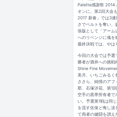
Palette感謝祭
オンに。第2回大会も連覇
2017 新春」では
さでベルトを奪い、森は
張版として「アームレス
へのリベンジに魂を
最終決戦では、やは
今回の大会では予選
勝者が酒井への挑戦権
Shine Fine M
美月、いちごみるく色
ささら、純情のアフ
那、石塚汐花、第1
空手の黒帯所有者で
い。予選第1戦は同
を流す佐保と悔し涙
て両者の健闘を讃え