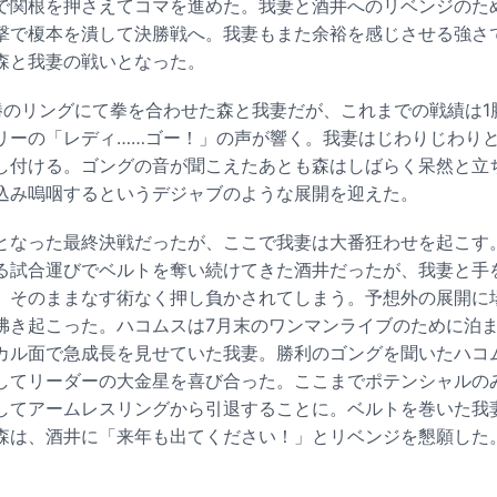
で関根を押さえてコマを進めた。我妻と酒井へのリベンジのた
撃で榎本を潰して決勝戦へ。我妻もまた余裕を感じさせる強さ
森と我妻の戦いとなった。
勝のリングにて拳を合わせた森と我妻だが、これまでの戦績は1
リーの「レディ……ゴー！」の声が響く。我妻はじわりじわり
し付ける。ゴングの音が聞こえたあとも森はしばらく呆然と立
込み嗚咽するというデジャブのような展開を迎えた。
となった最終決戦だったが、ここで我妻は大番狂わせを起こす
る試合運びでベルトを奪い続けてきた酒井だったが、我妻と手
、そのままなす術なく押し負かされてしまう。予想外の展開に
沸き起こった。ハコムスは7月末のワンマンライブのために泊
カル面で急成長を見せていた我妻。勝利のゴングを聞いたハコ
してリーダーの大金星を喜び合った。ここまでポテンシャルの
してアームレスリングから引退することに。ベルトを巻いた我
森は、酒井に「来年も出てください！」とリベンジを懇願した