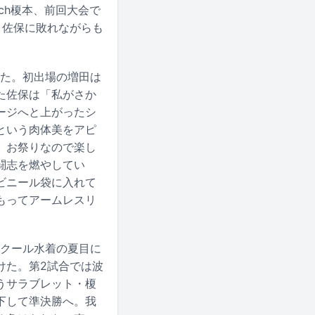
tch榎本、前回大会で
、佐保に敗れながらも
った。初出場の増田は
た佐保は「私がさか
ージへと上がったシ
という肉体美をアピ
、お祭りなので楽し
闘志を燃やしてい
ビニール袋に入れて
もってアームレスリ
スクール水着の夏目に
けた。第2試合では波
うサラブレット・榎
下して準決勝へ。我