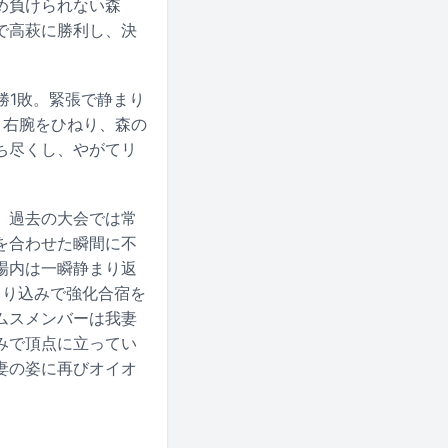
め負けられない森
で高萩に勝利し、決
勝1敗。緊張で静まり
と右腕をひねり、森の
ち尽くし、やがてリ
。過去の大会では常
を合わせた瞬間に不
場内は一瞬静まり返
まり込みで強化合宿を
ムスメンバーは我妻
みで頂点に立ってい
妻の姿に再びオイオ
。