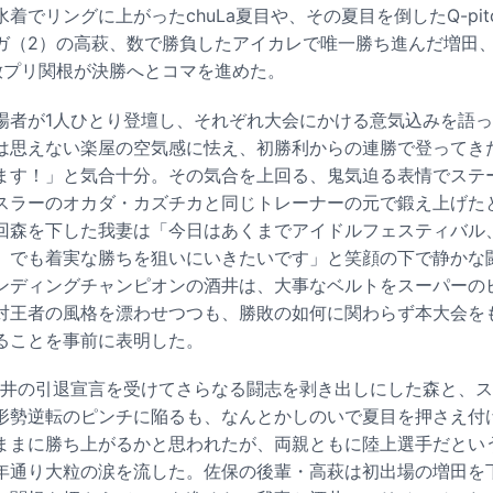
着でリングに上がったchuLa夏目や、その夏目を倒したQ-pi
ガ（2）の高萩、数で勝負したアイカレで唯一勝ち進んだ増田
放プリ関根が決勝へとコマを進めた。
場者が1人ひとり登壇し、それぞれ大会にかける意気込みを語
は思えない楽屋の空気感に怯え、初勝利からの連勝で登ってき
ます！」と気合十分。その気合を上回る、鬼気迫る表情でステ
スラーのオカダ・カズチカと同じトレーナーの元で鍛え上げた
回森を下した我妻は「今日はあくまでアイドルフェスティバル
、でも着実な勝ちを狙いにいきたいです」と笑顔の下で静かな
ンディングチャンピオンの酒井は、大事なベルトをスーパーの
対王者の風格を漂わせつつも、勝敗の如何に関わらず本大会を
ることを事前に表明した。
酒井の引退宣言を受けてさらなる闘志を剥き出しにした森と、
形勢逆転のピンチに陥るも、なんとかしのいで夏目を押さえ付
ままに勝ち上がるかと思われたが、両親ともに陸上選手だとい
年通り大粒の涙を流した。佐保の後輩・高萩は初出場の増田を