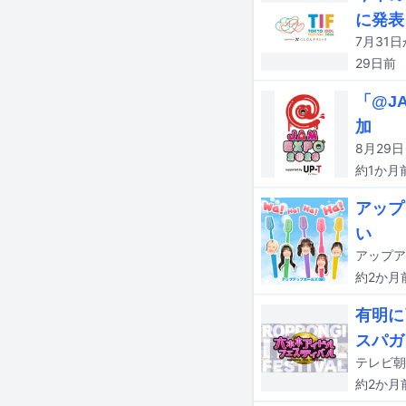
に発表
29日
前
「@J
加
約1か月
アップ
い
約2か月
有明に
スパガ
約2か月