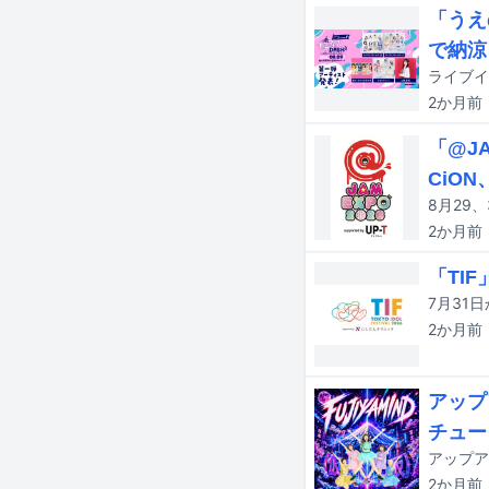
「うえ
で納涼
2か月
前
「@J
CiO
2か月
前
「TI
2か月
前
アップ
チュー
2か月
前