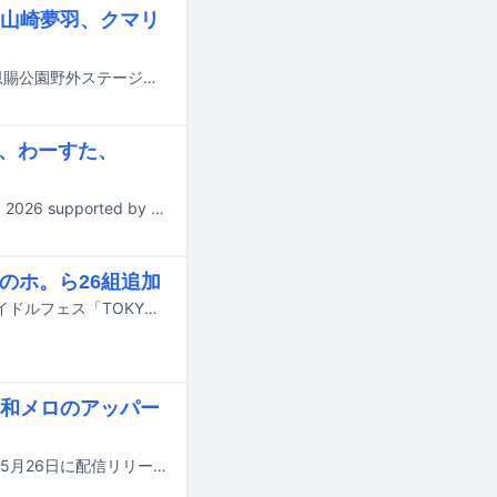
山崎夢羽、クマリ
ライブイベント「ガラフェスうえの上陸大作戦 夏」が8月8、9日に東京・上野恩賜公園野外ステージで開催される。
し、わーすた、
8月29、30日に神奈川・横浜アリーナで行われるライブイベント「@JAM EXPO 2026 supported by UP-T」の出演アーティスト第1弾が発表された。
きのホ。ら26組追加
7月31日から8月2日までの3日間、東京・お台場青海周辺エリアにて行われるアイドルフェス「TOKYO IDOL FESTIVAL 2026 supported by にしたんクリニック」の出演アーティスト第11弾が発表された。
和メロのアッパー
アップアップガールズ（仮）が新曲「FUJIYAMIND」（フジヤマインド）を明日5月26日に配信リリースする。