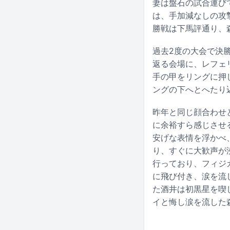
妻は盤石の試合運び
は、手加減なしの攻
勝戦は下馬評通り、
過去2度の大会で決
返る会場に、レフェ
手の甲をリングに押
ングの下へとへたり
昨年と同じ顔合わせ
に余裕すら感じさせ
安げな表情を浮かべ
り、すぐに大歓声が
行っており、フィジ
に飛び付き、涙を流
た酒井は初黒星を喫
イと悔し涙を流した