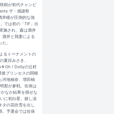
の森咲樹が初代チャンピ
ents ザ・感謝祭
の酒井瞳が圧倒的な強
7」では初の「TIF」出
」が実施され、森は酒井
。酒井と我妻による
った。
よるトーナメントの
aの夏目みさき、
☆Oh！Dollyの辻村
放課後プリンセスの関根
ら河地柚奈、増田柚
保明梨が参戦。佐保は
なかなか結果を残せな
ついに初白星。嬉し涙
ネタの花吹雪を出し
得。予選会では佐保