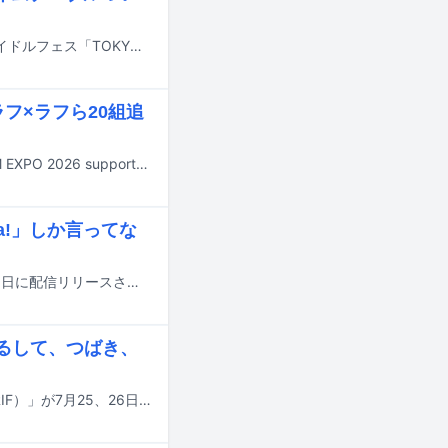
7月31日から8月2日までの3日間、東京・お台場青海周辺エリアにて行われるアイドルフェス「TOKYO IDOL FESTIVAL 2026 supported by にしたんクリニック」のタイムテーブルが発表された。
ラフ×ラフら20組追
8月29日と30日に神奈川・横浜アリーナで行われる大型アイドルフェス「@JAM EXPO 2026 supported by UP-T」の出演アーティスト第5弾が発表された。
!」しか言ってな
アップアップガールズ（仮）のニューシングル「Wa! Ha! Ha! Ha!」が明日6月19日に配信リリースされる。
ゅるして、つばき、
テレビ朝日が主催するライブイベント「六本木アイドルフェスティバル2026（RIF）」が7月25、26日に東京・TOKYO DREAM PARKで開催される。