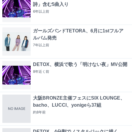
詩」含む5曲入り
6年以上
前
ガールズバンドTETORA、6月に1stフルア
ルバム発売
7年以上
前
DETOX、横浜で歌う「明けない夜」MV公開
8年近く
前
大阪BRONZE主催フェスにSIX LOUNGE、
bacho、LUCCI、yonigeら37組
NO IMAGE
約8年
前
DETOX、4分割でノスタルジックに描く