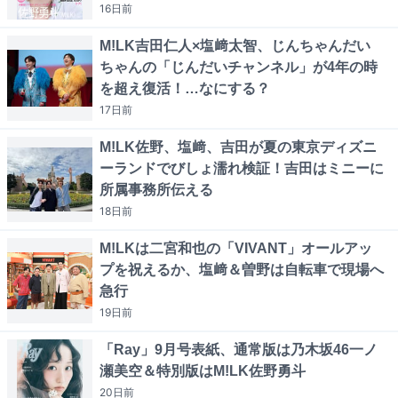
16日
前
M!LK吉田仁人×塩﨑太智、じんちゃんだい
ちゃんの「じんだいチャンネル」が4年の時
を超え復活！…なにする？
17日
前
M!LK佐野、塩﨑、吉田が夏の東京ディズニ
ーランドでびしょ濡れ検証！吉田はミニーに
所属事務所伝える
18日
前
M!LKは二宮和也の「VIVANT」オールアッ
プを祝えるか、塩﨑＆曽野は自転車で現場へ
急行
19日
前
「Ray」9月号表紙、通常版は乃木坂46一ノ
瀬美空＆特別版はM!LK佐野勇斗
20日
前