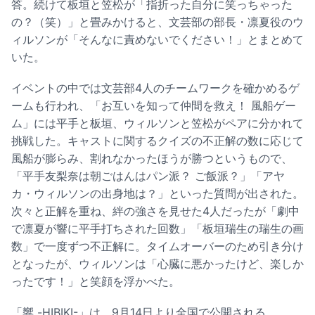
答。続けて板垣と笠松が「指折った自分に笑っちゃった
の？（笑）」と畳みかけると、文芸部の部長・凛夏役のウ
ィルソンが「そんなに責めないでください！」とまとめて
いた。
イベントの中では文芸部4人のチームワークを確かめるゲ
ームも行われ、「お互いを知って仲間を救え！ 風船ゲー
ム」には平手と板垣、ウィルソンと笠松がペアに分かれて
挑戦した。キャストに関するクイズの不正解の数に応じて
風船が膨らみ、割れなかったほうが勝つというもので、
「平手友梨奈は朝ごはんはパン派？ ご飯派？」「アヤ
カ・ウィルソンの出身地は？」といった質問が出された。
次々と正解を重ね、絆の強さを見せた4人だったが「劇中
で凛夏が響に平手打ちされた回数」「板垣瑞生の瑞生の画
数」で一度ずつ不正解に。タイムオーバーのため引き分け
となったが、ウィルソンは「心臓に悪かったけど、楽しか
ったです！」と笑顔を浮かべた。
「響 -HIBIKI-」は、9月14日より全国で公開される。