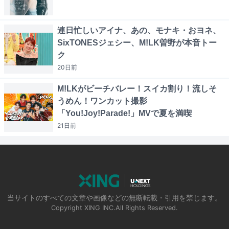
連日忙しいアイナ、あの、モナキ・おヨネ、
SixTONESジェシー、M!LK曽野が本音トー
ク
20日
前
M!LKがビーチバレー！スイカ割り！流しそ
うめん！ワンカット撮影
「You!Joy!Parade!」MVで夏を満喫
21日
前
当サイトのすべての文章や画像などの無断転載・引用を禁じます。
Copyright XING INC.All Rights Reserved.