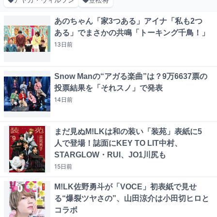
あのちゃん「家3つある」アイナ「私も2つ
ある」でまさかの共鳴「トーキング千鳥！」
13日
前
Snow Manの“アガる楽曲”は？9万6637票の
投票結果を「それスノ」で発表
14日
前
まだ見ぬM!LKは和の装い「装苑」表紙に5
人で登場！誌面にKEY TO LIT中村、
STARGLOW・RUI、JO1川尻も
15日
前
M!LK佐野勇斗が「VOCE」初表紙で見せ
る“爆裂ツヤさの”、山田涼介は小田切ヒロと
コラボ