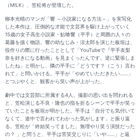
（M!LK）、笠松将が登壇した。
柳本光晴のマンガ「響 ～小説家になる方法～」を実写化
した本作は、圧倒的な才能で文芸界を駆け上がっていく
15歳の女子高生小説家・鮎喰響（平手）と周囲の人々の
葛藤を描く物語。響の幼なじみ・涼太郎を演じた板垣は、
役作りの際に行ったこととして「YouTubeで『平手友梨
奈を好きになる動画』を見まくったんです。逆に緊張しま
したね」と明かし、隣の平手に「どうです？（こう）言わ
れて」と問いかける。平手が「やめていただきたい……」
とつぶやくと、観客から笑い声が上がった。
劇中では文芸部に所属する4人。撮影の思い出を問われる
と、笠松演じる不良・隆也の指を折るシーンで平手が笑っ
ていたことを板垣が明かした。平手は「自分でも気付いて
なくて、途中で言われてわかった気がします」と振り返
る。笠松が「終始笑ってました。無理やり笑う演技だった
の？ 」と問うと、平手は苦笑交じりに「いや……」と返