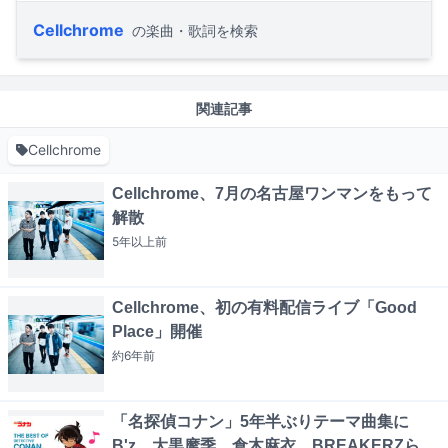
Cellchrome
の楽曲・歌詞を検索
関連記事
Cellchrome
Cellchrome、7月の名古屋ワンマンをもって
解散
5年以上
前
Cellchrome、初の有料配信ライブ「Good
Place」開催
約6年
前
「名探偵コナン」5年半ぶりテーマ曲集に
B'z、大黒摩季、倉木麻衣、BREAKERZら