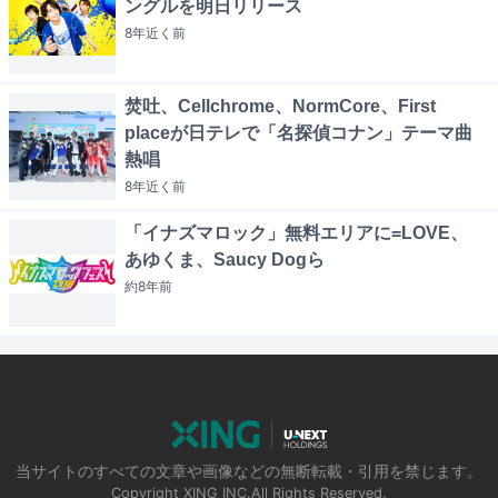
ングルを明日リリース
8年近く
前
焚吐、Cellchrome、NormCore、First
placeが日テレで「名探偵コナン」テーマ曲
熱唱
8年近く
前
「イナズマロック」無料エリアに=LOVE、
あゆくま、Saucy Dogら
約8年
前
当サイトのすべての文章や画像などの無断転載・引用を禁じます。
Copyright XING INC.All Rights Reserved.