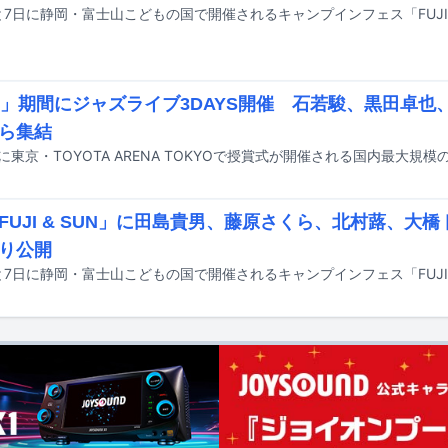
J」期間にジャズライブ3DAYS開催 石若駿、黒田卓也
ら集結
FUJI & SUN」に田島貴男、藤原さくら、北村蕗、大
り公開