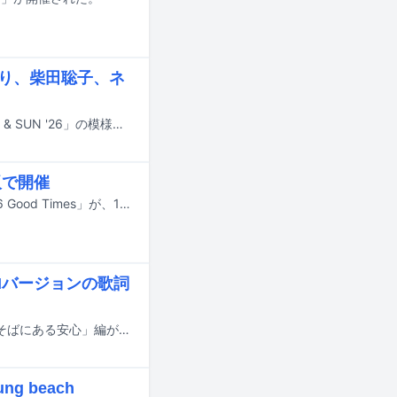
るり、柴田聡子、ネ
6月6日と7日に静岡・富士山こどもの国で開催されるキャンプインフェス「FUJI & SUN '26」の模様が、8月にWOWOWで放送・配信される。
阪で開催
今年12月28日に60歳を迎えるトータス松本のライブ「トータス松本 ライブ2026 Good Times」が、12月に東京と大阪で開催される。
Mバージョンの歌詞
大橋トリオの楽曲「ひだまりの傘」を使用した、なの花薬局のテレビCM「すぐそばにある安心」編が北海道エリアでオンエアされている。YouTubeではCM動画を公開中。
g beach