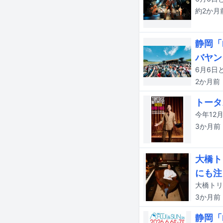
約2か月
静岡「
バヤン
2か月
前
トータ
3か月
前
大橋ト
にも注
3か月
前
静岡「F