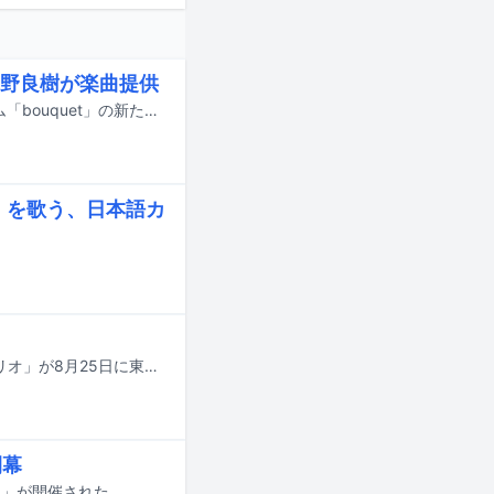
野良樹が楽曲提供
上白石萌音が9月9日にリリースする歌手デビュー10周年記念オリジナルアルバム「bouquet」の新たな楽曲提供者およびジャケット写真が公開された。
」を歌う、日本語カ
Penthouseと大橋トリオのツーマンライブ「M bit Live #8 Penthouse × 大橋トリオ」が8月25日に東京・Zepp Shinjuku（TOKYO）で開催される。
閉幕
26」が開催された。