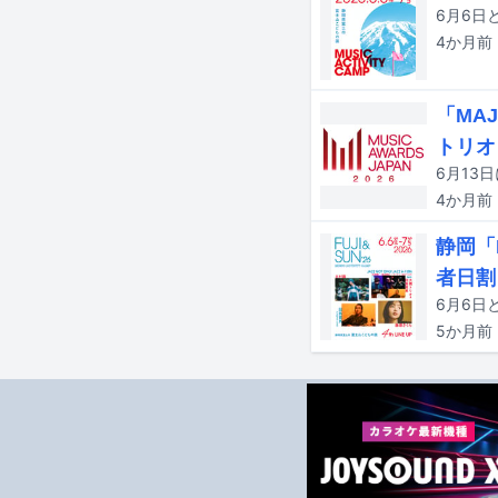
4か月
前
「MA
トリオ
4か月
前
静岡「
者日割
5か月
前