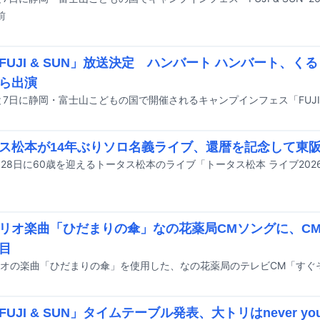
前
FUJI & SUN」放送決定 ハンバート ハンバート、く
ら出演
ス松本が14年ぶりソロ名義ライブ、還暦を記念して東
リオ楽曲「ひだまりの傘」なの花薬局CMソングに、C
目
UJI & SUN」タイムテーブル発表、大トリはnever youn