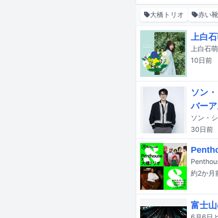
大橋トリオ
赤い
上白石
10日
前
ソン・
バーア
ソン・シ
30日
前
Pen
約2か月
富士山
6月6日