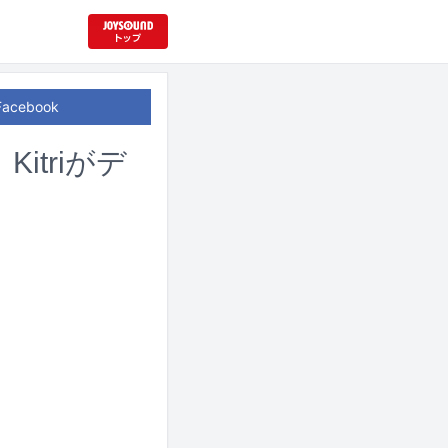
Facebook
triがデ