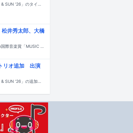
6月6日と7日に静岡・富士山こどもの国で開催されるキャンプインフェス「FUJI & SUN '26」のタイムテーブルが発表された。
、松井秀太郎、大橋
6月13日に東京・TOYOTA ARENA TOKYOで授賞式が開催される国内最大規模の国際音楽賞「MUSIC AWARDS JAPAN 2026」。授賞式の開催に合わせたアワードウィーク期間中、3日間にわたるジャズライブイベント「～"NOT A SCENE. A STATEMENT. | WaJAZZ"～」が、東京・ビルボードライブ東京にて開催される。
橋トリオ追加 出演
6月6日と7日に静岡・富士山こどもの国で開催されるキャンプインフェス「FUJI & SUN '26」の追加アーティストと出演者の日割りが発表された。