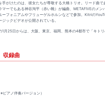
を手がけたのは、彼女たちが尊敬する大橋トリオ。リード曲で
マーでもある神谷洵平（赤い靴）が編曲、METAFIVEのメ
ーフォニアムやフリューゲルホルンなどで参加。KitriのYouT
ージックビデオが公開されている。
の1月25日からは、大阪、東京、福岡、熊本の4都市で「キトリ
。
mo」収録曲
d-（※ピアノ伴奏バージョン）