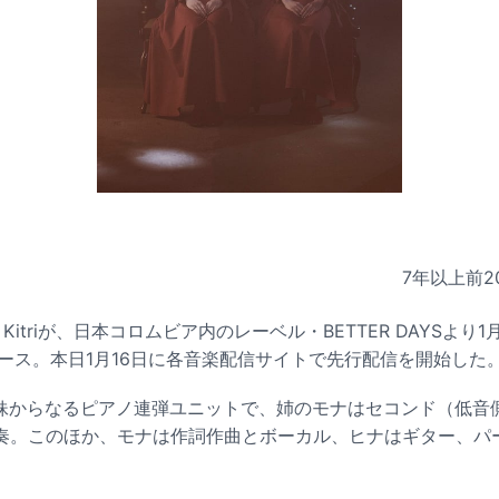
7年以上前
2
itriが、日本コロムビア内のレーベル・BETTER DAYSより1
リリース。本日1月16日に各音楽配信サイトで先行配信を開始した
の姉妹からなるピアノ連弾ユニットで、姉のモナはセコンド（低
奏。このほか、モナは作詞作曲とボーカル、ヒナはギター、パ
。