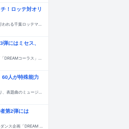
ピッチ！ロッテ対オリ
ONE N' ONLYのREIこと沢村玲が、7月12日に千葉・ZOZOマリンスタジアムで行われる千葉ロッテマリーンズ対オリックス・バファローズ戦のセレモニアルピッチに登場する。
3弾にはミセス、
7月18日にオンエアされるTBS系の夏の大型音楽特番「音楽の日2026」の新企画「DREAMコーラス」の詳細と、出演アーティスト第3弾が発表された。
、60人が特殊能力
EBiDANの15周年を記念して8月11日にリリースされるシングル「Yes! 東京」より、表題曲のミュージックビデオがYouTubeで公開された。
者第2弾には
7月18日にオンエアされるTBS系の夏の大型音楽特番「音楽の日2026」の恒例のダンス企画「DREAM ダンス」の詳細および出演アーティスト第2弾が発表された。