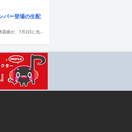
メンバー登場の生配
EBiDANの15周年を記念して8月11日にリリースされるシングル「Yes! 東京」の表題曲が、7月2日に先行配信されることが決定した。