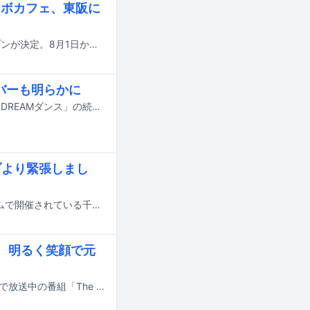
コラボカフェ、東阪に
EBiDANのコラボレーションカフェ「Yes! 駆け込め! 僕らのEBiSTORE」のオープンが決定。8月1日から16日までの期間、東京・SHIBUYA TSUTAYAをメイン会場に実施され、大阪・LE GARAGE 梅田 蔦屋書店でもサテライト開催される。
ンバーも明らかに
7月18日にオンエアされるTBS系の夏の大型音楽特番「音楽の日2026」の企画「DREAMダンス」の続報が明らかに。番組の出演アーティスト第4弾やそのほかの企画詳細も発表された。
イブより緊張しまし
ONE N' ONLYのREIこと沢村玲が、本日7月12日に千葉・ZOZOマリンスタジアムで開催されている千葉ロッテマリーンズ対オリックス・バファローズ戦のセレモニアルピッチに登場した。
開、明るく笑顔で元
吉田仁人（M!LK）とTETTA（関哲汰 / ONE N' ONLY）が出演する、NHK Eテレで放送中の番組「The Wakey Show」内コーナー「ここから体操」の動画がYouTubeにて公開された。