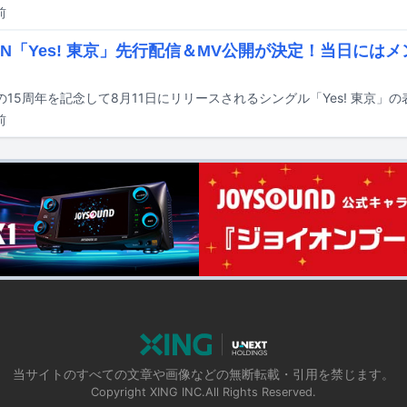
前
DAN「Yes! 東京」先行配信＆MV公開が決定！当日には
前
当サイトのすべての文章や画像などの無断転載・引用を禁じます。
Copyright XING INC.All Rights Reserved.