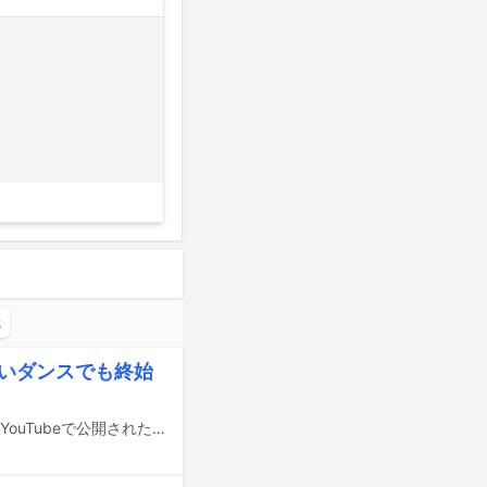
哉
、激しいダンスでも終始
ONE N' ONLYの楽曲「Samba de Night Fever」のダンスプラクティスビデオがYouTubeで公開された。