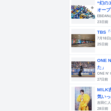
“幻の
オープ
23日
前
TBS
25日
前
ONE
た」
27日
前
M!L
気いっ
28日
前