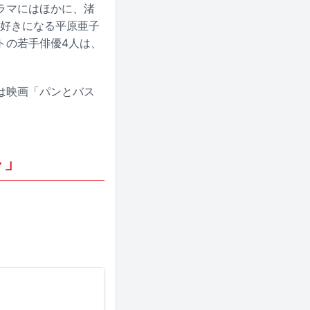
ラマにはほかに、渚
を好きになる平原亜子
トの若手俳優4人は、
は映画「パンとバス
～」