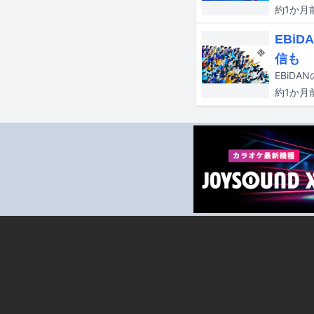
約1か月
EBi
信も
約1か月