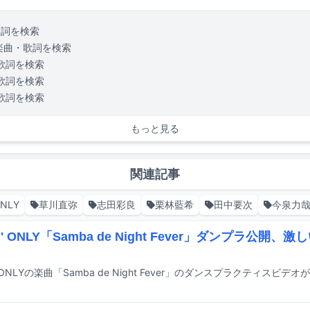
歌詞を検索
楽曲・歌詞を検索
歌詞を検索
歌詞を検索
歌詞を検索
もっと見る
関連記事
ONLY
草川直弥
志田彩良
栗林藍希
田中要次
今泉力
N' ONLY「Samba de Night Fever」ダンプラ公開