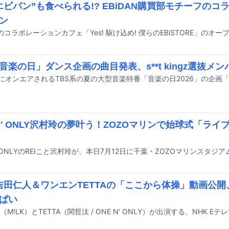
エビパン”も食べられる!? EBiDAN購買部モチーフの
ン
「音楽の日」ダンス企画の曲目発表、s**t kingz選抜メ
 N' ONLY沢村玲の夢叶う！ZOZOマリンで始球式「ラ
K吉田仁人＆ワンエンTETTAの「ここから体操」動画公
ぱい