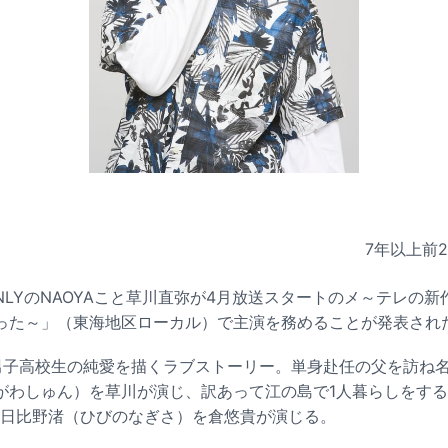
7年以上前
N' ONLYのNAOYAこと草川直弥が4月放送スタートのメ～テレの新
った～」（東海地区ローカル）で主演を務めることが発表され
男子高校生の純愛を描くラブストーリー。単身赴任の父を訪ね
がわしゅん）を草川が演じ、訳あって江の島で1人暮らしをす
・日比野渚（ひびのなぎさ）を倉悠貴が演じる。