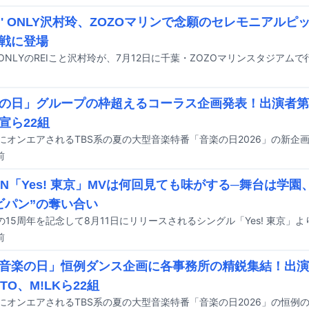
 N' ONLY沢村玲、ZOZOマリンで念願のセレモニアル
戦に登場
の日」グループの枠超えるコーラス企画発表！出演者第
宣ら22組
前
DAN「Yes! 東京」MVは何回見ても味がする─舞台は学園
ビパン”の奪い合い
前
「音楽の日」恒例ダンス企画に各事務所の精鋭集結！出演
TO、M!LKら22組