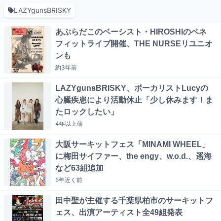
LAZYgunsBRISKY
あぶらだこのベーシスト・HIROSHIのベネ
フィットライブ開催、THE NURSEリユニオ
ンも
約3年
前
LAZYgunsBRISKY、ボーカリストLucyの
心臓疾患により活動休止「少し休みます！ま
たロックしたい」
4年以上
前
大阪サーキットフェス「MINAMI WHEEL」
に梅田サイファー、the engy、w.o.d.、遥海
など63組追加
5年近く
前
田中聖が主催する千葉県柏市のサーキットフ
ェス、出演アーティスト全49組発表