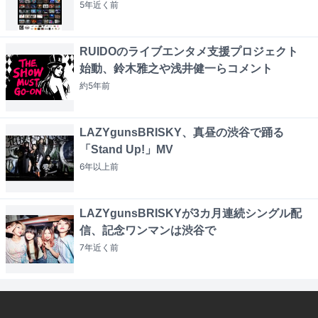
5年近く
前
RUIDOのライブエンタメ支援プロジェクト
始動、鈴木雅之や浅井健一らコメント
約5年
前
LAZYgunsBRISKY、真昼の渋谷で踊る
「Stand Up!」MV
6年以上
前
LAZYgunsBRISKYが3カ月連続シングル配
信、記念ワンマンは渋谷で
7年近く
前