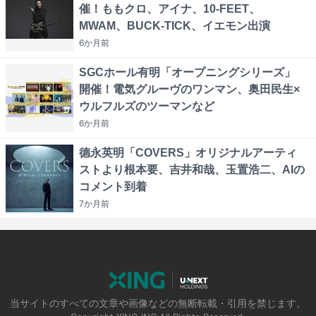
催！ももクロ、アイナ、10-FEET、
MWAM、BUCK-TICK、イエモン出演
6か月
前
SGCホール有明「オープニングシリーズ」
開催！電気グルーヴのワンマン、奥田民生×
ウルフルズのツーマンなど
6か月
前
德永英明「COVERS」オリジナルアーティ
ストより根本要、吉井和哉、玉置浩二、AIの
コメント到着
7か月
前
当サイトのすべての文章や画像などの無断転載・引用を禁じます。