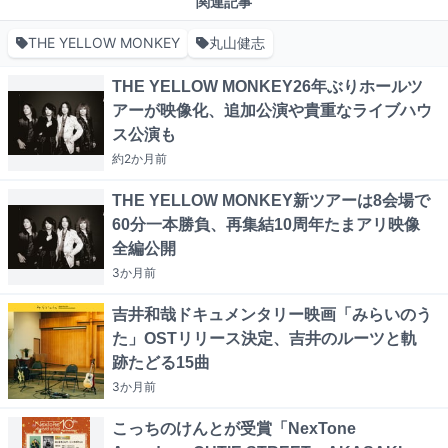
関連記事
THE YELLOW MONKEY
丸山健志
THE YELLOW MONKEY26年ぶりホールツ
アーが映像化、追加公演や貴重なライブハウ
ス公演も
約2か月
前
THE YELLOW MONKEY新ツアーは8会場で
60分一本勝負、再集結10周年たまアリ映像
全編公開
3か月
前
吉井和哉ドキュメンタリー映画「みらいのう
た」OSTリリース決定、吉井のルーツと軌
跡たどる15曲
3か月
前
こっちのけんとが受賞「NexTone