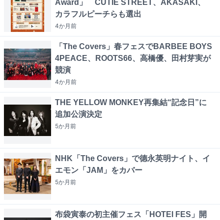
Award」 CUTIE STREET、AKASAKI、
カラフルピーチらも選出
4か月
前
「The Covers」春フェスでBARBEE BOYS
4PEACE、ROOTS66、高橋優、田村芽実が
競演
4か月
前
THE YELLOW MONKEY再集結“記念日”に
追加公演決定
5か月
前
NHK「The Covers」で德永英明ナイト、イ
エモン「JAM」をカバー
5か月
前
布袋寅泰の初主催フェス「HOTEI FES」開