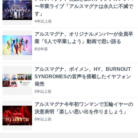
ー卒業ライブ「アルスマグナは永久に不滅で
す」
4年以上
前
アルスマグナ、オリジナルメンバーが全員卒
業「5人で卒業しよう」動画で思い語る
約5年
前
アルスマグナ、ボイメン、HY、BURNOUT
SYNDROMESの音声を搭載したイヤフォン
発売
5年以上
前
アルスマグナ今年初ワンマンで五輪イヤーの
決意表明「楽しい思い出を作りましょう」
6年以上
前