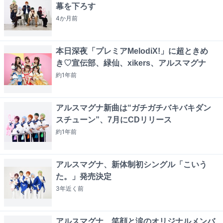
幕を下ろす
4か月
前
本日深夜「プレミアMelodiX!」に超ときめ
き♡宣伝部、緑仙、xikers、アルスマグナ
約1年
前
アルスマグナ新曲は“ガチガチバキバキダン
スチューン”、7月にCDリリース
約1年
前
アルスマグナ、新体制初シングル「こいう
た。」発売決定
3年近く
前
アルスマグナ、笑顔と涙のオリジナルメンバ