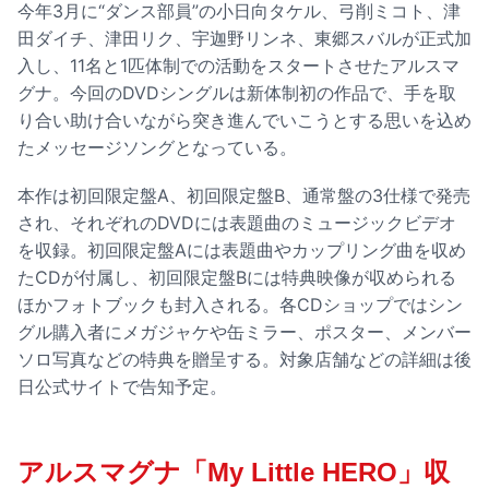
今年3月に“ダンス部員”の小日向タケル、弓削ミコト、津
田ダイチ、津田リク、宇迦野リンネ、東郷スバルが正式加
入し、11名と1匹体制での活動をスタートさせたアルスマ
グナ。今回のDVDシングルは新体制初の作品で、手を取
り合い助け合いながら突き進んでいこうとする思いを込め
たメッセージソングとなっている。
本作は初回限定盤A、初回限定盤B、通常盤の3仕様で発売
され、それぞれのDVDには表題曲のミュージックビデオ
を収録。初回限定盤Aには表題曲やカップリング曲を収め
たCDが付属し、初回限定盤Bには特典映像が収められる
ほかフォトブックも封入される。各CDショップではシン
グル購入者にメガジャケや缶ミラー、ポスター、メンバー
ソロ写真などの特典を贈呈する。対象店舗などの詳細は後
日公式サイトで告知予定。
アルスマグナ「My Little HERO」収