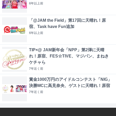
6年以上
前
「@JAM the Field」第17回に天晴れ！原
宿、Task have Fun追加
6年以上
前
TIP×@ JAM新年会「NPP」第2弾に天晴
れ！原宿、FES☆TIVE、マジパン、まねき
ケチャら
7年近く
前
賞金1000万円のアイドルコンテスト「NIG」
決勝MCに高見奈央、ゲストに天晴れ！原宿
7年近く
前