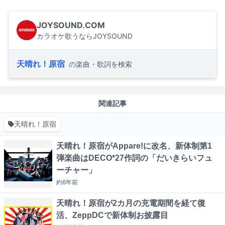
JOYSOUND.COM
カラオケ歌うならJOYSOUND
天晴れ！原宿
の楽曲・歌詞を検索
関連記事
天晴れ！原宿
天晴れ！原宿がAppare!に改名、新体制第1
弾楽曲はDECO*27作詞の「だいきらいフュ
ーチャー」
約6年
前
天晴れ！原宿が2カ月の充電期間を経て復
活、ZeppDCで新体制お披露目