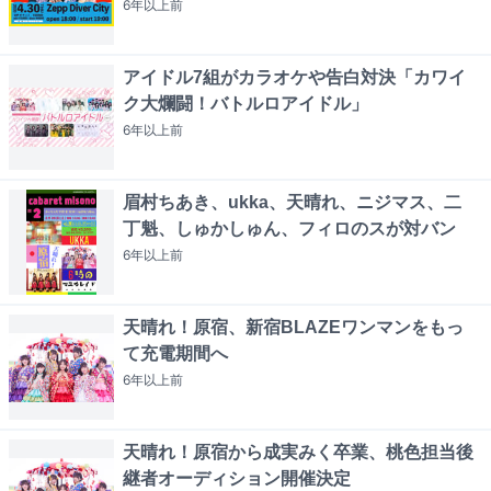
6年以上
前
アイドル7組がカラオケや告白対決「カワイ
ク大爛闘！バトルロアイドル」
6年以上
前
眉村ちあき、ukka、天晴れ、ニジマス、二
丁魁、しゅかしゅん、フィロのスが対バン
6年以上
前
天晴れ！原宿、新宿BLAZEワンマンをもっ
て充電期間へ
6年以上
前
天晴れ！原宿から成実みく卒業、桃色担当後
継者オーディション開催決定