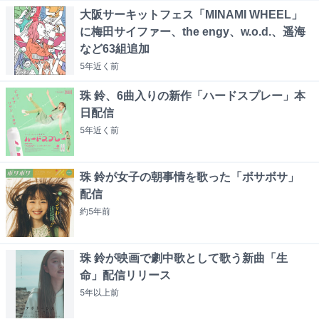
大阪サーキットフェス「MINAMI WHEEL」
に梅田サイファー、the engy、w.o.d.、遥海
など63組追加
5年近く
前
珠 鈴、6曲入りの新作「ハードスプレー」本
日配信
5年近く
前
珠 鈴が女子の朝事情を歌った「ボサボサ」
配信
約5年
前
珠 鈴が映画で劇中歌として歌う新曲「生
命」配信リリース
5年以上
前