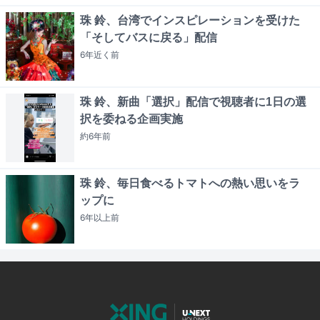
珠 鈴、台湾でインスピレーションを受けた
「そしてバスに戻る」配信
6年近く
前
珠 鈴、新曲「選択」配信で視聴者に1日の選
択を委ねる企画実施
約6年
前
珠 鈴、毎日食べるトマトへの熱い思いをラ
ップに
6年以上
前