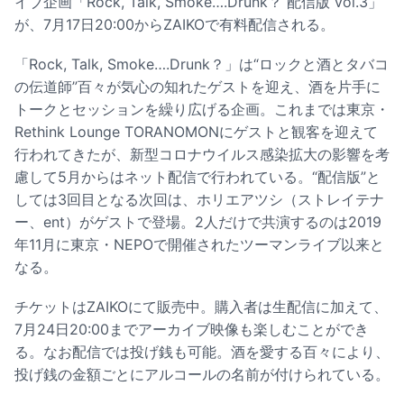
イブ企画「Rock, Talk, Smoke….Drunk？ 配信版 vol.3」
が、7月17日20:00からZAIKOで有料配信される。
「Rock, Talk, Smoke….Drunk？」は“ロックと酒とタバコ
の伝道師”百々が気心の知れたゲストを迎え、酒を片手に
トークとセッションを繰り広げる企画。これまでは東京・
Rethink Lounge TORANOMONにゲストと観客を迎えて
行われてきたが、新型コロナウイルス感染拡大の影響を考
慮して5月からはネット配信で行われている。“配信版”と
しては3回目となる次回は、ホリエアツシ（ストレイテナ
ー、ent）がゲストで登場。2人だけで共演するのは2019
年11月に東京・NEPOで開催されたツーマンライブ以来と
なる。
チケットはZAIKOにて販売中。購入者は生配信に加えて、
7月24日20:00までアーカイブ映像も楽しむことができ
る。なお配信では投げ銭も可能。酒を愛する百々により、
投げ銭の金額ごとにアルコールの名前が付けられている。