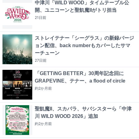
中津川「WILD WOOD」タイムテーブル公
開、ユニコーンと聖飢魔IIがトリ担当
21日
前
ストレイテナー「シーグラス」の新録バージ
ョン配信、back numberもカバーしたサマ
ーチューン
27日
前
「GETTiNG BETTER」30周年記念回に
GRAPEVINE、テナー、a flood of circle
約2か月
前
聖飢魔II、スカパラ、サバシスターら「中津
川 WILD WOOD 2026」追加
約2か月
前