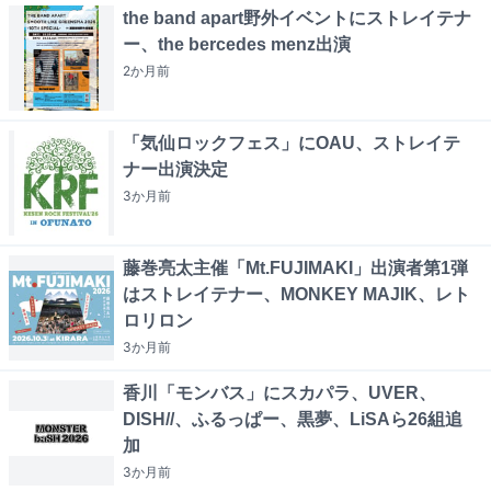
the band apart野外イベントにストレイテナ
ー、the bercedes menz出演
2か月
前
「気仙ロックフェス」にOAU、ストレイテ
ナー出演決定
3か月
前
藤巻亮太主催「Mt.FUJIMAKI」出演者第1弾
はストレイテナー、MONKEY MAJIK、レト
ロリロン
3か月
前
香川「モンバス」にスカパラ、UVER、
DISH//、ふるっぱー、黒夢、LiSAら26組追
加
3か月
前