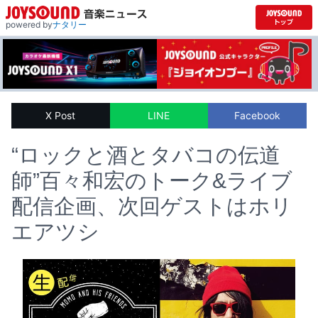
powered by
ナタリー
X Post
LINE
Facebook
“ロックと酒とタバコの伝道
師”百々和宏のトーク&ライブ
配信企画、次回ゲストはホリ
エアツシ