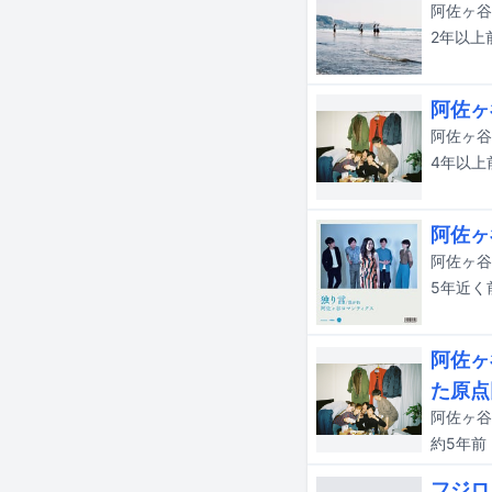
2年以上
阿佐ヶ
阿佐ヶ谷
4年以上
阿佐ヶ
阿佐ヶ谷
5年近く
阿佐ヶ
た原点
阿佐ヶ谷
約5年
前
フジロ