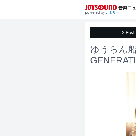
powered by
ナタリー
X Post
ゆうらん船
GENER