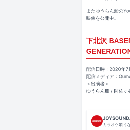
またゆうらん船のYou
映像を公開中。
下北沢 BASE
GENERATI
配信日時：2020年7月
配信メディア：Qumo
＜出演者＞
ゆうらん船 / 阿佐
JOYSOUND
カラオケ歌うな