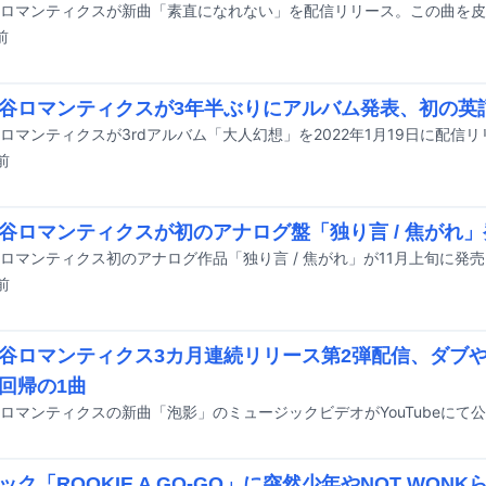
前
谷ロマンティクスが3年半ぶりにアルバム発表、初の英
ロマンティクスが3rdアルバム「大人幻想」を2022年1月19日に配信
前
谷ロマンティクスが初のアナログ盤「独り言 / 焦がれ」
ロマンティクス初のアナログ作品「独り言 / 焦がれ」が11月上旬に発
前
谷ロマンティクス3カ月連続リリース第2弾配信、ダブ
回帰の1曲
ロマンティクスの新曲「泡影」のミュージックビデオがYouTubeにて
ック「ROOKIE A GO-GO」に突然少年やNOT WON