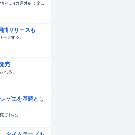
阿佐ヶ谷ロマンティクスが新曲「素直になれない」を配信リリース。この曲を皮切りに4カ月連続で楽曲をリリースすることを発表した。
詞曲リリースも
リリースする。
発売
売される。
やレゲエを基調とし
公開された。
Kら、タイムテーブル