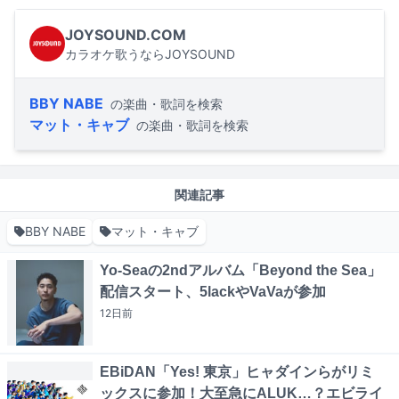
JOYSOUND.COM
カラオケ歌うならJOYSOUND
BBY NABE
の楽曲・歌詞を検索
マット・キャブ
の楽曲・歌詞を検索
関連記事
BBY NABE
マット・キャブ
Yo-Seaの2ndアルバム「Beyond the Sea」
配信スタート、5lackやVaVaが参加
12日
前
EBiDAN「Yes! 東京」ヒャダインらがリミ
ックスに参加！大至急にALUK…？エビライ