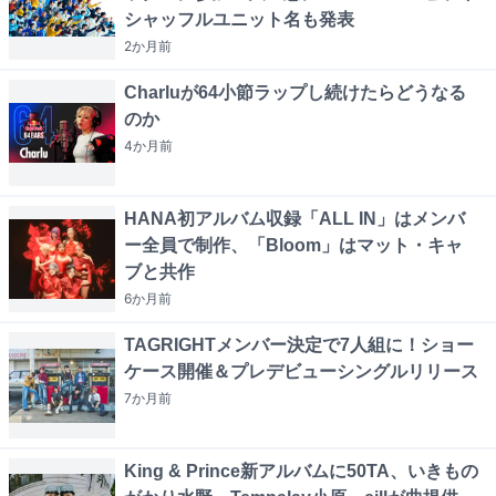
シャッフルユニット名も発表
2か月
前
Charluが64小節ラップし続けたらどうなる
のか
4か月
前
HANA初アルバム収録「ALL IN」はメンバ
ー全員で制作、「Bloom」はマット・キャ
ブと共作
6か月
前
TAGRIGHTメンバー決定で7人組に！ショー
ケース開催＆プレデビューシングルリリース
7か月
前
King & Prince新アルバムに50TA、いきもの