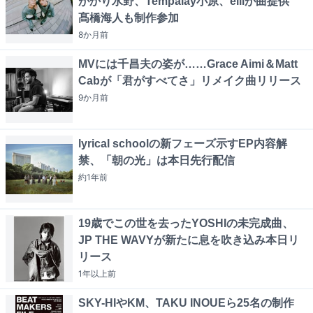
がかり水野、Tempalay小原、eillが曲提供
髙橋海人も制作参加
8か月
前
MVには千昌夫の姿が……Grace Aimi＆Matt
Cabが「君がすべてさ」リメイク曲リリース
9か月
前
lyrical schoolの新フェーズ示すEP内容解
禁、「朝の光」は本日先行配信
約1年
前
19歳でこの世を去ったYOSHIの未完成曲、
JP THE WAVYが新たに息を吹き込み本日リ
リース
1年以上
前
SKY-HIやKM、TAKU INOUEら25名の制作