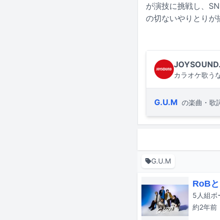
が演技に挑戦し、SN
の切ないやりとりが
JOYSOUND
カラオケ歌うな
G.U.M
の楽曲・歌
G.U.M
RoB
5人組ボ
約2年
前