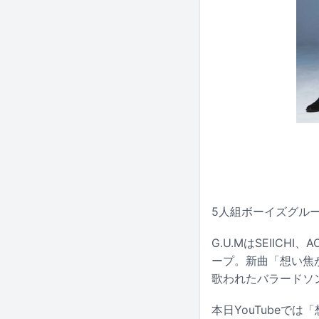
5人組ボーイズグルー
G.U.MはSEIICH
ープ。新曲「想い焦
歌われたバラードソ
本日YouTubeで