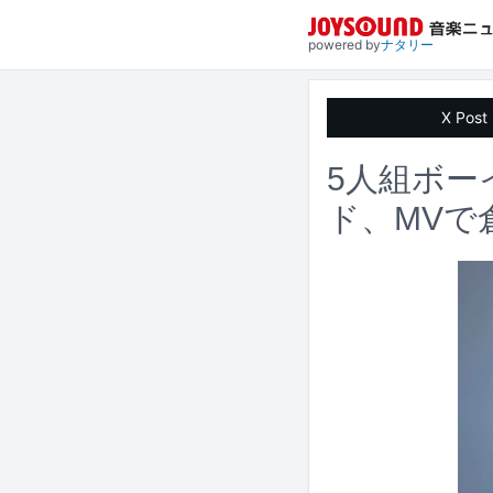
powered by
ナタリー
X Post
5人組ボー
ド、MVで