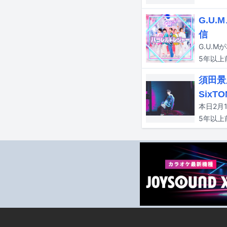
G.U
信
G.U.
5年以上
須田景
Six
5年以上