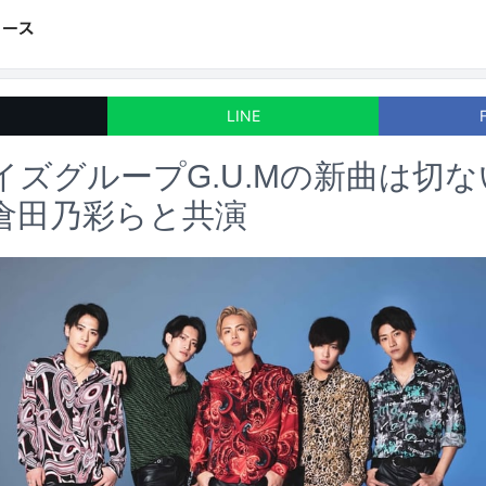
LINE
イズグループG.U.Mの新曲は切
倉田乃彩らと共演