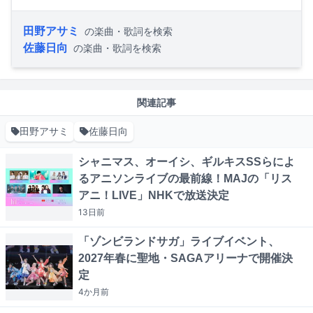
田野アサミ
の楽曲・歌詞を検索
佐藤日向
の楽曲・歌詞を検索
関連記事
田野アサミ
佐藤日向
シャニマス、オーイシ、ギルキスSSらによ
るアニソンライブの最前線！MAJの「リス
アニ！LIVE」NHKで放送決定
13日
前
「ゾンビランドサガ」ライブイベント、
2027年春に聖地・SAGAアリーナで開催決
定
4か月
前