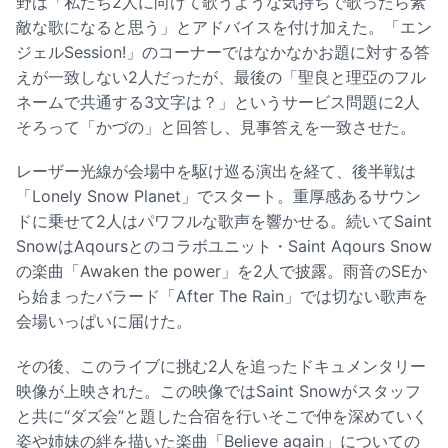
野は「私たち2人に向けて歌うような気持ちで歌ったら素
敵な歌になると思う」とアドバイスを付け加えた。「エン
ジェルSession!」のコーナーではなかなかお題に対する答
えが一致しない2人だったが、最後の「聖良と理亞のフル
ネームで共通する3文字は？」というサービス問題に2人
そろって「かづの」と回答し、見事答えを一致させた。
レーザー光線が会場中を駆け巡る演出を経て、後半戦は
「Lonely Snow Planet」でスタート。重厚感あるサウン
ドに乗せて2人はパワフルな歌声を響かせる。続いてSaint
SnowはAqoursとのコラボユニット・Saint Aqours Snow
の楽曲「Awaken the power」を2人で披露。雨音のSEか
ら始まったバラード「After The Rain」では切ない歌声を
会場いっぱいに届けた。
その後、このライブに挑む2人を追ったドキュメンタリー
映像が上映された。この映像ではSaint Snowがスタッフ
と共に“ダズ会”と題した合宿を行いそこで仲を深めていく
姿や姉妹の絆を描いた楽曲「Believe again」についての