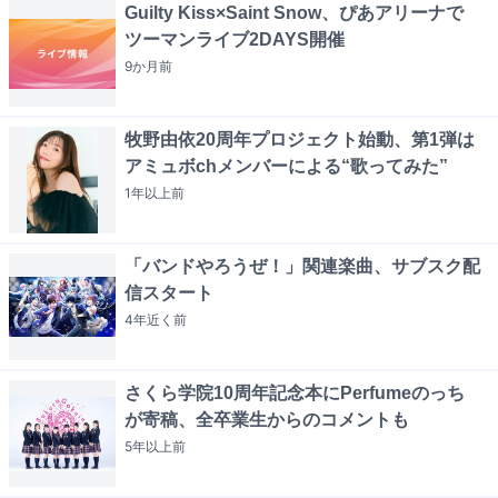
Guilty Kiss×Saint Snow、ぴあアリーナで
ツーマンライブ2DAYS開催
9か月
前
牧野由依20周年プロジェクト始動、第1弾は
アミュボchメンバーによる“歌ってみた”
1年以上
前
「バンドやろうぜ！」関連楽曲、サブスク配
信スタート
4年近く
前
さくら学院10周年記念本にPerfumeのっち
が寄稿、全卒業生からのコメントも
5年以上
前