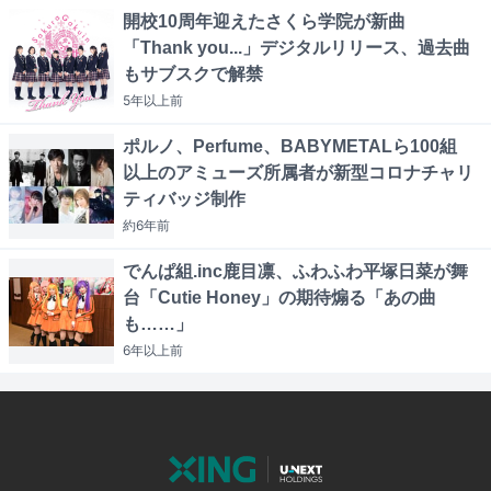
開校10周年迎えたさくら学院が新曲
「Thank you...」デジタルリリース、過去曲
もサブスクで解禁
5年以上
前
ポルノ、Perfume、BABYMETALら100組
以上のアミューズ所属者が新型コロナチャリ
ティバッジ制作
約6年
前
でんぱ組.inc鹿目凛、ふわふわ平塚日菜が舞
台「Cutie Honey」の期待煽る「あの曲
も……」
6年以上
前