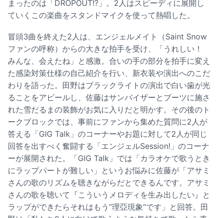
まったのは「DROPOUT!?」。2人はスピーディに展開し
ていくこの楽曲をスタンドマイクを使って熱唱した。
冒頭3曲を終えた2人は、エンジェルメイト（Saint Snow
ファンの呼称）からの大きな拍手を受け、「うれしい！
みんな、会えたね」と感激。合いの手の部分を拍手に変え
た感染対策仕様の自己紹介を行い、新衣装や演出へのこだ
わりを語った。田野はブラックライトの演出で白い歯が光
ることをアピールし、佐藤はサンバイザーとブーツに施さ
れた雪だるまの装飾がお気に入りだと明かす。その後のト
ークブロックでは、事前にファンから集めた質問に2人が
答える「GIG Talk」のコーナーやお題に対して2人が同じ
回答を出すべく奮闘する「エンジェルSession!」のコーナ
ーが展開された。「GIG Talk」では「カラオケで歌うとき
にラップパートが難しい」というお悩みに佐藤が「アサミ
さんの歌のリズムを聴きながらだとできるんです。アサミ
さんの歌を聴いて『こういうメロディを生み出したい』と
ラップができたらそれはもう“理亞現象”です」と回答。田