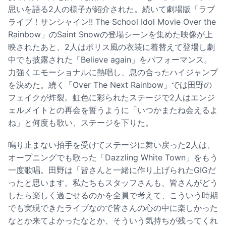
思いを語る2人の様子が紹介された。続いて劇場版「ラブ
ライブ！サンシャイン!! The School Idol Movie Over the
Rainbow」のSaint Snowの登場シーンを集めた映像が上
映されたあと、2人はポリス風の衣装に着替えて登場し劇
中でも披露された「Believe again」をパフォーマンス。
力強くエモーショナルに熱唱し、息の合ったハイジャンプ
を決めた。続く「Over The Next Rainbow」では田野の
フェイクが炸裂。虹色に彩られたステージで2人はエンジ
ェルメイトとの再会を誓うように「いつかまたね会えるよ
ね」と何度も歌い、ステージを下りた。
鳴り止まない拍手を受けてステージに舞い戻った2人は、
オープニングでも歌った「Dazzling White Town」をもう
一度歌唱。田野は「皆さんと一緒に作り上げられたGIGだ
ったと思います。私たちもスタッフさんも、皆さんがどう
したら楽しく過ごせるのかを全員で考えて、こういう時期
でも実現できたライブなので皆さんの心の中に楽しかった
なとか来てよかったなとか、そういう気持ちが残ってくれ