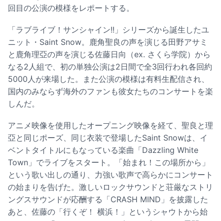
回目の公演の模様をレポートする。
「ラブライブ！サンシャイン!!」シリーズから誕生したユ
ニット・Saint Snow。鹿角聖良の声を演じる田野アサミ
と鹿角理亞の声を演じる佐藤日向（ex. さくら学院）から
なる2人組で、初の単独公演は2日間で全3回行われ各回約
5000人が来場した。また公演の模様は有料生配信され、
国内のみならず海外のファンも彼女たちのコンサートを楽
しんだ。
アニメ映像を使用したオープニング映像を経て、聖良と理
亞と同じポーズ、同じ衣装で登場したSaint Snowは、イ
ベントタイトルにもなっている楽曲「Dazzling White
Town」でライブをスタート。「始まれ！この場所から」
という歌い出しの通り、力強い歌声で高らかにコンサート
の始まりを告げた。激しいロックサウンドと荘厳なストリ
ングスサウンドが応酬する「CRASH MIND」を披露した
あと、佐藤の「行くぞ！ 横浜！」というシャウトから始