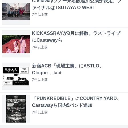
Castawayツアー東名阪追加公演が決定、フ
ァイナルはTSUTAYA O-WEST
7年以上
前
KICKASSRAYが3月に解散、ラストライブ
にCastawayら
7年以上
前
新宿ACB「現場主義」にASTLO、
Cloque.、tact
7年以上
前
「PUNKREDIBLE」にCOUNTRY YARD、
Castawayら国内5バンド追加
7年以上
前