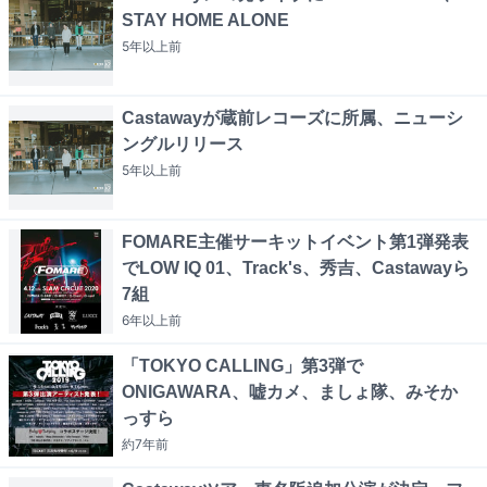
STAY HOME ALONE
5年以上
前
Castawayが蔵前レコーズに所属、ニューシ
ングルリリース
5年以上
前
FOMARE主催サーキットイベント第1弾発表
でLOW IQ 01、Track's、秀吉、Castawayら
7組
6年以上
前
「TOKYO CALLING」第3弾で
ONIGAWARA、嘘カメ、ましょ隊、みそか
っすら
約7年
前