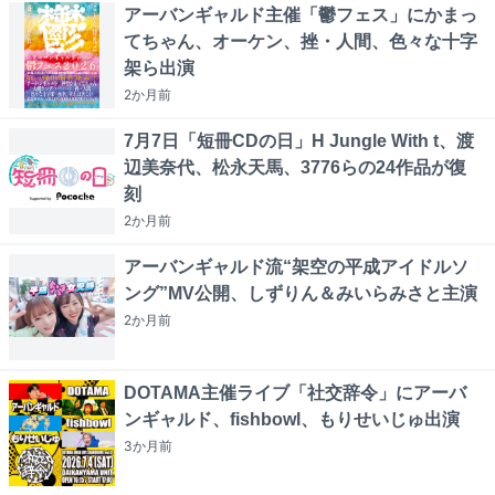
アーバンギャルド主催「鬱フェス」にかまっ
てちゃん、オーケン、挫・人間、色々な十字
架ら出演
2か月
前
7月7日「短冊CDの日」H Jungle With t、渡
辺美奈代、松永天馬、3776らの24作品が復
刻
2か月
前
アーバンギャルド流“架空の平成アイドルソ
ング”MV公開、しずりん＆みいらみさと主演
2か月
前
DOTAMA主催ライブ「社交辞令」にアーバ
ンギャルド、fishbowl、もりせいじゅ出演
3か月
前