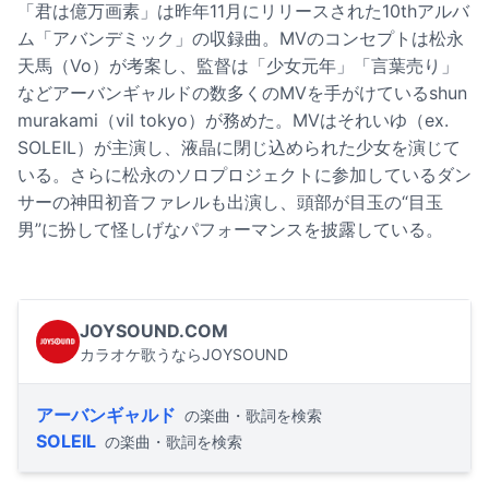
「君は億万画素」は昨年11月にリリースされた10thアルバ
ム「アバンデミック」の収録曲。MVのコンセプトは松永
天馬（Vo）が考案し、監督は「少女元年」「言葉売り」
などアーバンギャルドの数多くのMVを手がけているshun
murakami（vil tokyo）が務めた。MVはそれいゆ（ex.
SOLEIL）が主演し、液晶に閉じ込められた少女を演じて
いる。さらに松永のソロプロジェクトに参加しているダン
サーの神田初音ファレルも出演し、頭部が目玉の“目玉
男”に扮して怪しげなパフォーマンスを披露している。
JOYSOUND.COM
カラオケ歌うならJOYSOUND
アーバンギャルド
の楽曲・歌詞を検索
SOLEIL
の楽曲・歌詞を検索