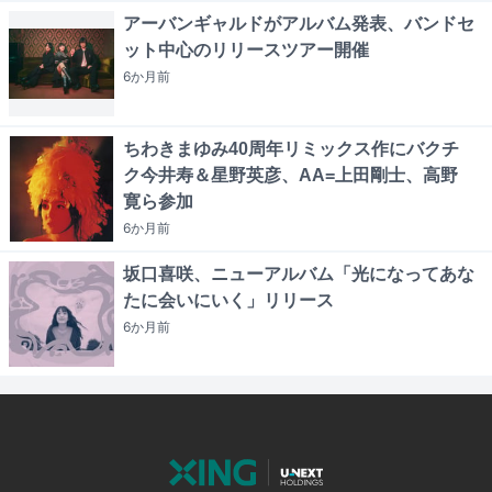
アーバンギャルドがアルバム発表、バンドセ
ット中心のリリースツアー開催
6か月
前
ちわきまゆみ40周年リミックス作にバクチ
ク今井寿＆星野英彦、AA=上田剛士、高野
寛ら参加
6か月
前
坂口喜咲、ニューアルバム「光になってあな
たに会いにいく」リリース
6か月
前