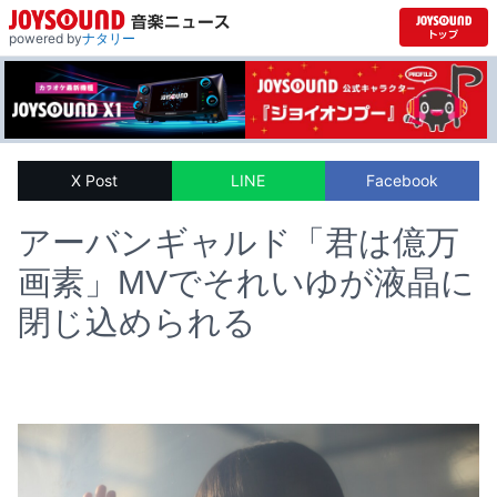
powered by
ナタリー
X Post
LINE
Facebook
アーバンギャルド「君は億万
画素」MVでそれいゆが液晶に
閉じ込められる