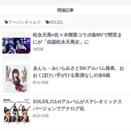
関連記事
アーバンギャルド
SOLEIL
松永天馬×佐々木喫茶コラボ曲MVで間宮ま
にが「自認松永天馬女」に
18日
前
ゑんら・みいらみさと5thアルバム発表、お
おくぼけい手がける客演なしの全6曲
約1か月
前
SOLEILの1stアルバムがステレオミックス
バージョンでアナログ化
約2か月
前