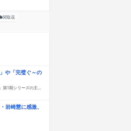
関取花
iry」や「完璧ぐ～の
2009年10月～2013年3月までテレ東系で放送されたテレビアニメ「FAIRY TAIL」第1期シリーズの主題歌を集めたコンピレーションアルバム「TVアニメ『FAIRY TAIL』オープニング＆エンディングソングス VOL. 1」「TVアニメ『FAIRY TAIL』オープニング＆エンディングソングス VOL. 2」「TVアニメ『FAIRY TAIL』オープニング＆エンディングソングス VOL. 3」のアナログ盤が、12月16日に発売される。
・岩崎慧に感激、