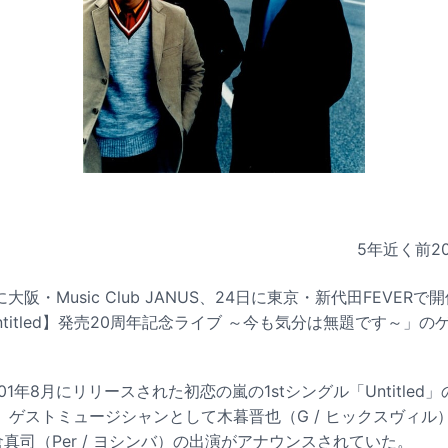
5年近く前
2
に大阪・Music Club JANUS、24日に東京・新代田FEVE
Untitled】発売20周年記念ライブ ～今も気分は無題です～」
1年8月にリリースされた初恋の嵐の1stシングル「Untitled
。ゲストミュージシャンとして木暮晋也（G / ヒックスヴィル
倉真司（Per / ヨシンバ）の出演がアナウンスされていた。