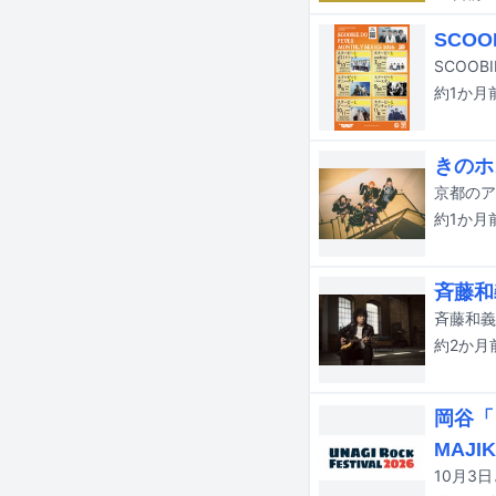
SCOO
約1か月
きのホ
約1か月
斉藤和
斉藤和義
約2か月
岡谷「
MAJI