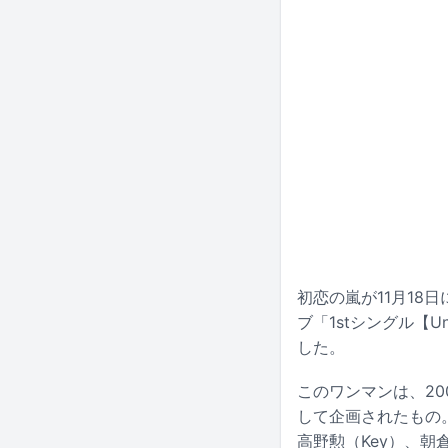
初恋の嵐が11月18日
ブ「1stシングル【
した。
このワンマンは、200
して企画されたもの
高野勲（Key）、朝