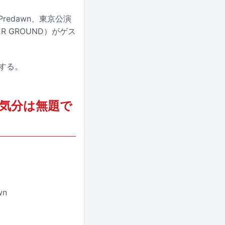
redawn、東京公演
ER GROUND）がゲス
トする。
今も気分は無題で
wn