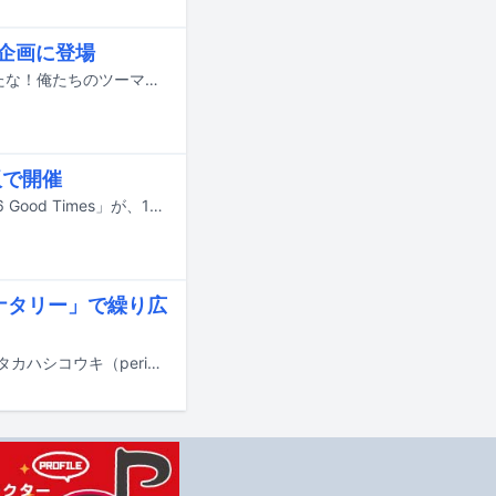
ボ企画に登場
兵庫のフェス「COMING KOBE」と「ITAMI GREENJAM」の共催企画「待たせたな！俺たちのツーマン」が7月20日に兵庫・MUSIC ZOO KOBE 太陽と虎にて開催される。
阪で開催
今年12月28日に60歳を迎えるトータス松本のライブ「トータス松本 ライブ2026 Good Times」が、12月に東京と大阪で開催される。
ブナタリー」で繰り広
関取花、国吉亜耶子（Vo, Piano）と西川真吾（Dr）によるユニット・Andare、タカハシコウキ（peridots）が出演するライブナタリー主催の対バンイベントが、5月16日に東京・下北沢SHELTERで行われた。