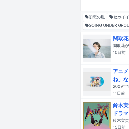
初恋の嵐
セカイ
GOING UNDER GRO
関取花
関取花が
10日
前
アニメ
ね」な
11日
前
鈴木実
ドラマ
鈴木実貴
15日
前