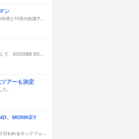
ーマン
SCOOBIE DOが東京・新代田FEVERで開催しているマンスリーライブイベントの10月と11月の出演アーティストが決定した。
京都のアイドルグループ・きのホ。の主催企画「THE 京月観」の“東京出張編”として、SCOOBIE DOとのツーマンライブが8月10日に開催されることが決定した。
成ツアーも決定
した。
ND、MONKEY
10月3日と4日に長野・長野県岡谷市スポーツ施設 西体育館（スワンドーム）にて行われるロックフェスティバル「UNAGI ROCK FESTIVAL 2026」の追加出演アーティストが発表された。