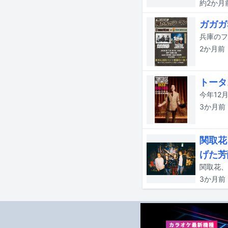
約2か月
ガガガ
2か月
前
トータ
3か月
前
関取花
げた芳
3か月
前