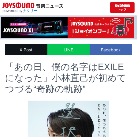
powered by
ナタリー
X Post
LINE
Facebook
「あの日、僕の名字はEXILE
になった」小林直己が初めて
つづる“奇跡の軌跡”