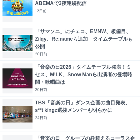
ABEMAで3夜連続配信
12日
前
「サマソニ」にチェコ、EMNW、板歯目、
Zilqy、Re:nameら追加 タイムテーブルも
公開
20日
前
「音楽の日2026」タイムテーブル発表！ミ
セス、M!LK、Snow Manら出演者の登場時
間・歌唱曲は
20日
前
TBS「音楽の日」ダンス企画の曲目発表、
s**t kingz選抜メンバーも明らかに
24日
前
「音楽の日」グループの枠超えるコーラス企