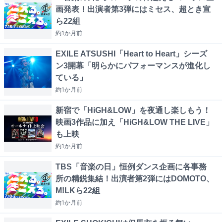
画発表！出演者第3弾にはミセス、超とき宣
ら22組
約1か月
前
EXILE ATSUSHI「Heart to Heart」シーズ
ン3開幕「明らかにパフォーマンスが進化し
ている」
約1か月
前
新宿で「HiGH&LOW」を夜通し楽しもう！
映画3作品に加え「HiGH&LOW THE LIVE」
も上映
約1か月
前
TBS「音楽の日」恒例ダンス企画に各事務
所の精鋭集結！出演者第2弾にはDOMOTO、
M!LKら22組
約1か月
前