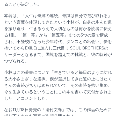
ることが決定した。
本著は、「人生は奇跡の連続。奇跡は自分で選び取れる」
という言葉を体現してきたという小林が、自身の歩んだ道
を振り返り、生きるうえで大切なものは何かを読者に伝え
る1冊。「第一幕」から「第五幕」までの5つの章で構成
され、不登校になった少年時代、ダンスとの出会い、夢を
抱いてからEXILEに加入し三代目 J SOUL BROTHERSの
リーダーとなるまで、国境を越えての挑戦と、彼の軌跡が
つづられる。
小林はこの著書について「生きていると毎日のように訪れ
る大小さまざまな選択。僕が選択してきた道の上にはたく
さんの奇跡がちりばめられていて、その奇跡を拾い集め、
今を生きているということにこの本を書いて気付かされま
した」とコメントした。
なお11月18日発売の「週刊文春」では、この作品のために