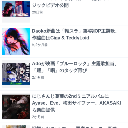
ジックビデオ公開
29日
前
Daoko新曲は「転スラ」第4期OP主題歌、
作編曲はGiga & TeddyLoid
約2か月
前
Adoが映画「ブルーロック」主題歌担当、
「踊」「唱」のタッグ再び
2か月
前
にじさんじ葛葉の2ndミニアルバムに
Ayase、Eve、梅田サイファー、AKASAKI
ら楽曲提供
2か月
前