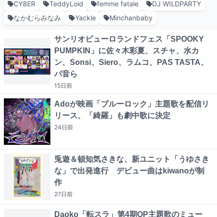
CY8ER
TeddyLoid
femme fatale
DJ WILDPARTY
なかむらみなみ
Yackle
Minchanbaby
サンリオピューロランドフェス「SPOOKY
PUMPKIN」に佐々木彩夏、スチャ、水カ
ン、Sonsi、Siero、ラムコ、PAS TASTA、
パ音ら
15日
前
Adoが映画「ブルーロック」主題歌を配信リ
リース、「綺羅」も劇中歌に決定
24日
前
兎遊＆頓知気さきな、新ユニット「うゆさき
な」で出発進行 デビュー曲はkiwanoが制
作
27日
前
Daoko「転スラ」第4期OP主題歌のミュー