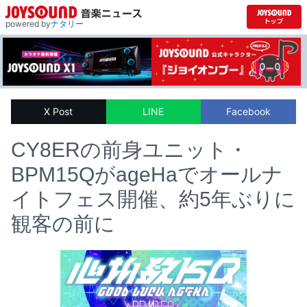
powered by
ナタリー
X Post
LINE
Facebook
CY8ERの前身ユニット・
BPM15QがageHaでオールナ
イトフェス開催、約5年ぶりに
観客の前に