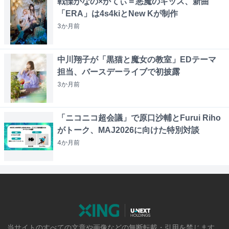
戦慄かなの×かてぃ＝悪魔のキッス、新曲
「ERA」は4s4kiとNew Kが制作
3か月
前
中川翔子が「黒猫と魔女の教室」EDテーマ
担当、バースデーライブで初披露
3か月
前
「ニコニコ超会議」で原口沙輔とFurui Riho
がトーク、MAJ2026に向けた特別対談
4か月
前
当サイトのすべての文章や画像などの無断転載・引用を禁じます。