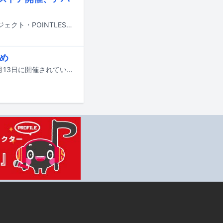
常田大希（King Gnu、MILLENNIUM PARADE）が主宰するクリエイティブプロジェクト・POINTLESS JOURNEYのポップアップストア「POINTLESS JOURNEY POP-UP at MUSINSA EMPTY（聖水）」が6月19日から25日にかけて韓国・MUSINSA EMPTY 聖水で開催される。
とめ
国内最大規模の国際音楽賞「MUSIC AWARDS JAPAN 2026」の授賞式が本日6月13日に開催されている。この記事では各部門の受賞結果を発表していく。以下リストの★印が受賞者・受賞作品となる。