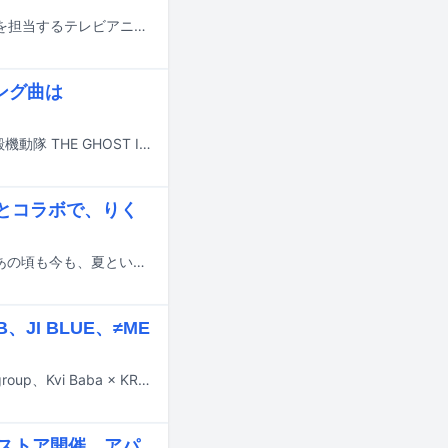
King Gnuがオープニングテーマ、MILLENNIUM PARADEがエンディングテーマを担当するテレビアニメ「攻殻機動隊 THE GHOST IN THE SHELL」のオープニング映像およびエンディング映像のノンクレジットバージョンがYouTubeで公開された。
ング曲は
King Gnuが7月7日よりカンテレ・フジテレビ系で放送されるテレビアニメ「攻殻機動隊 THE GHOST IN THE SHELL」のオープニングテーマを担当する。
とコラボで、りく
6月30日より全国で放送されるマクドナルド「ビッグマック」の新テレビCM「あの頃も今も、夏といえば」編に、櫻坂46の森田ひかるが出演する。
BB、JI BLUE、≠ME
本日6月20日23:00よりNHK総合で生放送される音楽番組「Venue101」にAぇ! group、Kvi Baba × KREVA、THE JET BOY BANGERZ、JI BLUE、≠MEが出演する。
ップストア開催、アパ