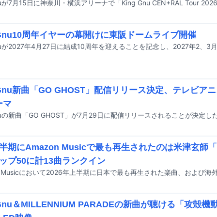
g Gnu10周年イヤーの幕開けに東阪ドームライブ開催
g Gnu新曲「GO GHOST」配信リリース決定、テレビ
ーマ
 Gnuの新曲「GO GHOST」が7月29日に配信リリースされることが決定し
半期にAmazon Musicで最も再生されたのは米津玄師「I
ップ50に計13曲ランクイン
g Gnu＆MILLENNIUM PARADEの新曲が聴ける「攻