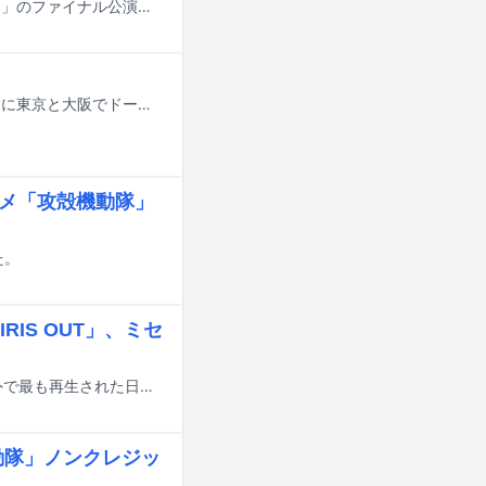
King Gnuが7月15日に神奈川・横浜アリーナで「King Gnu CEN+RAL Tour 2026」のファイナル公演を行った。
King Gnuが2027年4月27日に結成10周年を迎えることを記念し、2027年2、3月に東京と大阪でドームライブ「KICKOFF」を開催する。
アニメ「攻殻機動隊」
た。
RIS OUT」、ミセ
Amazon Musicにおいて2026年上半期に日本で最も再生された楽曲、および海外で最も再生された日本の楽曲のランキングが発表された。
殻機動隊」ノンクレジッ