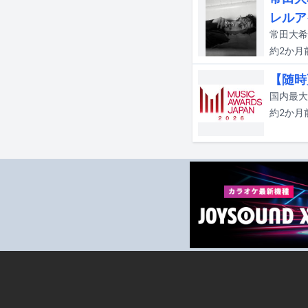
レルア
約2か月
【随時更
約2か月