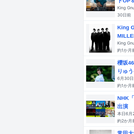
トOP
30日
前
Kin
MILL
約1か月
櫻坂4
りゅう
約1か月
NHK「
出演
約2か月
常田大