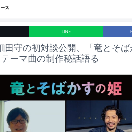
LINE
細田守の初対談公開、「竜とそば
やテーマ曲の制作秘話語る