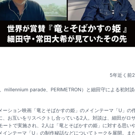
5年近く前
、millennium parade、PERIMETRON）と細田守による初対
メーション映画「竜とそばかすの姫」のメインテーマ「U」の
に、お互いをリスペクトし合っている2人。対談は、細田がロ
リモートで実施され、2人は「竜とそばかすの姫」に対する思い
メインテーマ「U」の制作秘話などについてトークを展開。ま