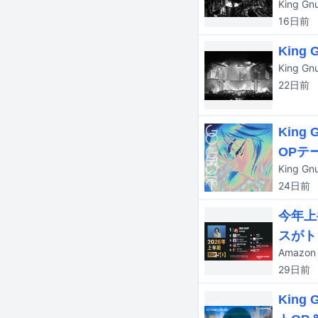
16日
前
Kin
22日
前
Kin
OPテ
King
24日
前
今年上
スがト
29日
前
Kin