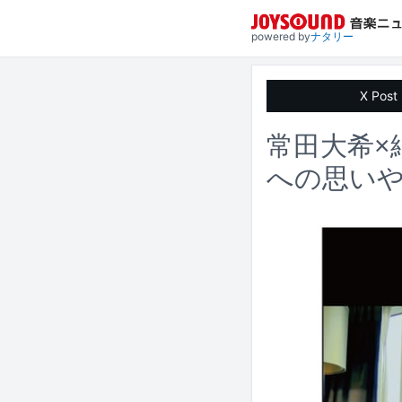
powered by
ナタリー
X Post
常田大希×
への思い