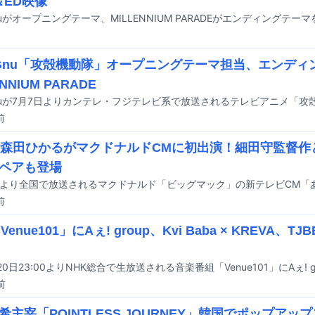
＆ED映像
g Gnu「攻殻機動隊」オープニングテーマ担当、エンディ
ENNIUM PARADE
前
6森田ひかるがマクドナルドCMに初出演！細田守監督作
ペアも登場
前
Venue101」にAぇ! group、Kvi Baba × KREVA、TJ
前
希主宰「POINTLESS JOURNEY」韓国でポップア