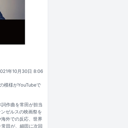
2021年10月30日 8:06
談の模様がYouTubeで
作詞作曲を常田が担当
サンゼルスの映画祭を
や海外での反応、世界
た常田が、細田に次回