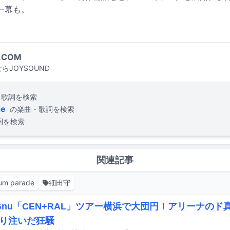
一幕も。
.COM
らJOYSOUND
・歌詞を検索
de
の楽曲・歌詞を検索
詞を検索
関連記事
ium parade
細田守
g Gnu「CEN+RAL」ツアー横浜で大団円！アリーナの
り注いだ狂騒