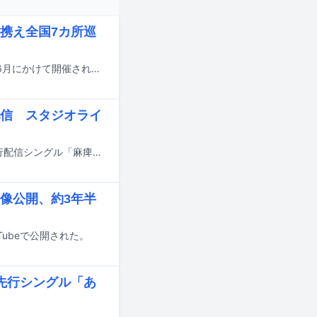
携え全国7カ所巡
坂本慎太郎の国内ツアー「坂本慎太郎 LIVE 2026 “Yoo-hoo”ツアー」が5月から6月にかけて開催される。
信 スタジオライ
坂本慎太郎が1月23日に発売するニューアルバム「ヤッホー」より、3曲目の先行配信シングル「麻痺」が本日1月19日にリリースされた。
像公開、約3年半
ubeで公開された。
先行シングル「あ