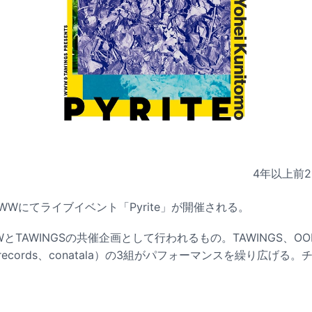
4年以上前
2
WWWにてライブイベント「Pyrite」が開催される。
TAWINGSの共催企画として行われるもの。TAWINGS、OOIO
nola records、conatala）の3組がパフォーマンスを繰り広