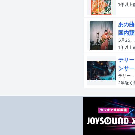
1年以上
あの曲の
国内競
1年以上
テリー
ンサー
2年近く