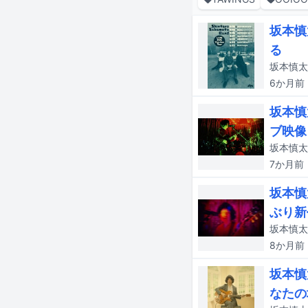
坂本慎
る
6か月
前
坂本慎
ブ映像
7か月
前
坂本慎
ぶり新
坂本慎太
8か月
前
坂本慎
なたの