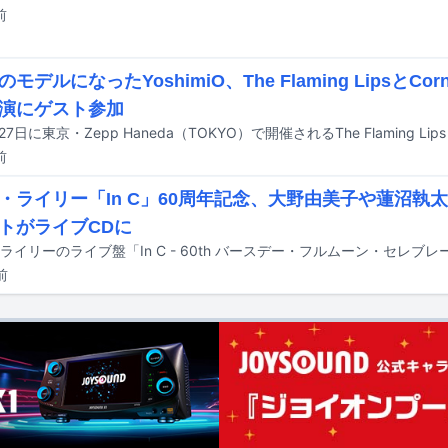
前
モデルになったYoshimiO、The Flaming LipsとCor
演にゲスト参加
前
・ライリー「In C」60周年記念、大野由美子や蓮沼執
トがライブCDに
前