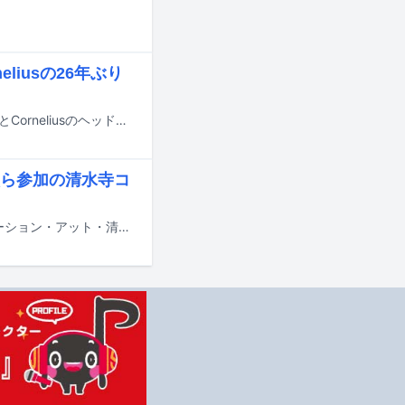
neliusの26年ぶり
3月26、27日に東京・Zepp Haneda（TOKYO）で開催されるThe Flaming LipsとCorneliusのヘッドライン公演に、YoshimiO（OOIOO、SAICOBAB、BOREDOMS）がゲスト出演する。
太ら参加の清水寺コ
テリー・ライリーのライブ盤「In C - 60th バースデー・フルムーン・セレブレーション・アット・清水寺（In C - 60th Birthday Full Moon Celebration at Kiyomizu-dera Temple）」が12月20日にリリースされる。