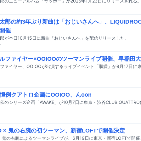
郎のニューアルバム「ヤッホー」が2026年1月23日にリリースされる
太郎の約3年ぶり新曲は「おじいさんへ」、LIQUIDRO
開催
郎が本日10月15日に新曲「おじいさんへ」を配信リリースした。
前
ルファイヤー×OOIOOのツーマンライブ開催、早稲田大
前
Q恒例クアトロ企画にOOIOO、んoon
主催のシリーズ企画「AWAKE」が10月7日に東京・渋谷CLUB QUATT
OO × 鬼の右腕の初ツーマン、新宿LOFTで開催決定
O、鬼の右腕によるツーマンライブが、6月19日に東京・新宿LOFTで開