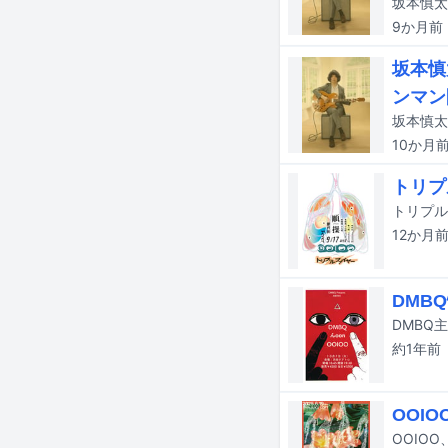
坂本慎太
9か月
前
坂本慎
ンマン
坂本慎太
10か月
トリプ
12か月
DMB
DMBQ
約1年
前
OOI
OOIO