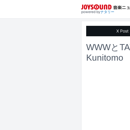
powered by
ナタリー
X Post
WWWとTA
Kunitomo