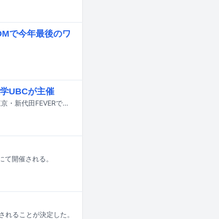
。
OMで今年最後のワ
学UBCが主催
トリプルファイヤー、OOIOOが出演するライブイベント「順繰」が9月17日に東京・新代田FEVERで開催される。
ROにて開催される。
催されることが決定した。