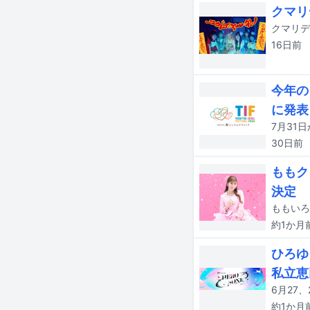
クマリ
クマリデ
16日
前
今年の
に発表
30日
前
ももク
決定
約1か月
ひろゆ
私立恵
約1か月