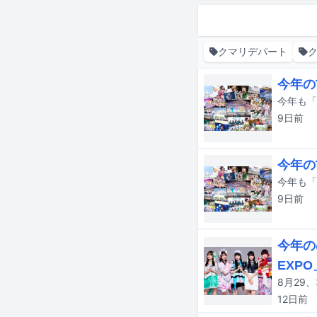
クマリデパート
今年の
9日
前
今年の
9日
前
今年の
EXP
12日
前