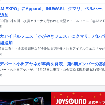
M EXPO」にAppare!、INUWASI、クマリ、ベルハー、
組追加
前
大アイドルフェス「かがやきフェス」にクマリ、パレパ
0組追加
前
デパート小田アヤネが卒業を発表、第6期メンバーの募
前