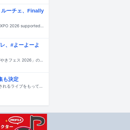
ルーチェ、Finally
8月29、30日に神奈川・横浜アリーナで行われる大型アイドルフェス「@JAM EXPO 2026 supported by UP-T」の出演アーティスト第3弾が発表された。
レ、#よーよーよ
10月3、4日に石川・金沢歌劇座など全8会場で開催されるアイドルフェス「かがやきフェス 2026」の出演アーティスト第2弾が発表された。
集も決定
クマリデパートの小田アヤネが、11月27日に東京・白金高輪 SELENE b2で開催されるライブをもってグループを卒業することが発表された。