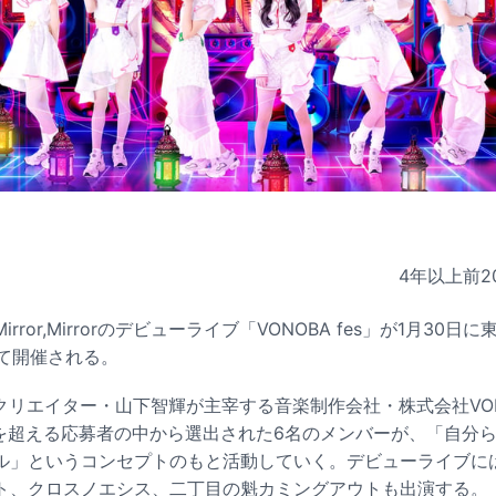
4年以上前
2
ror,Mirrorのデビューライブ「VONOBA fes」が1月30日に
Nにて開催される。
orは音楽クリエイター・山下智輝が主宰する音楽制作会社・株式会社V
名を超える応募者の中から選出された6名のメンバーが、「自分
ル」というコンセプトのもと活動していく。デビューライブに
ト、クロスノエシス、二丁目の魁カミングアウトも出演する。