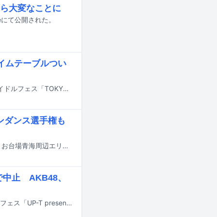
ら大変なことに
eにて公開された。
タイムテーブルつい
7月31日から8月2日までの3日間、東京・お台場青海周辺エリアにて行われるアイドルフェス「TOKYO IDOL FESTIVAL 2026 supported by にしたんクリニック」のタイムテーブルが発表された。
ンダンス選手権も
ももいろクローバーZの佐々木彩夏が、7月31日から8月2日までの3日間、東京・お台場青海周辺エリアにて行われるアイドルフェス「TOKYO IDOL FESTIVAL 2026 supported by にしたんクリニック」に出演する。
中止 AKB48、
6月27、28日に神奈川・横浜赤レンガパークにて開催予定だった都市型アイドルフェス「UP-T presents HERO SONIC 2026」の中止が発表された。