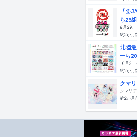
「@JA
ら25
約2か月
北陸最
ーら2
約2か月
クマリ
約2か月