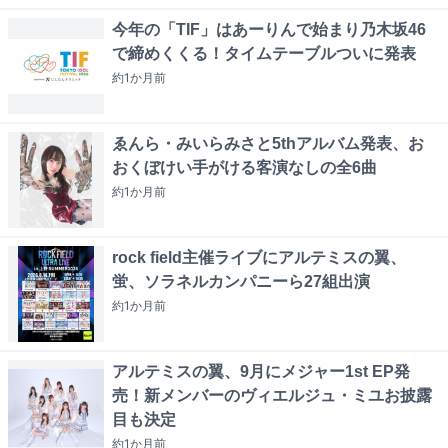
今年の「TIF」はあーりんで始まり乃木坂46
で締めくくる！タイムテーブルついに発表
約1か月
前
ゑんら・みいらみさと5thアルバム発表、お
おくぼけい手がける客演なしの全6曲
約1か月
前
rock field主催ライブにアルテミスの翼、
蛍、ソラネルカンパニーら27組出演
約1か月
前
アルテミスの翼、9月にメジャー1st EP発
売！新メンバーのヴィエルジュ・ミユお披露
目も決定
約1か月
前