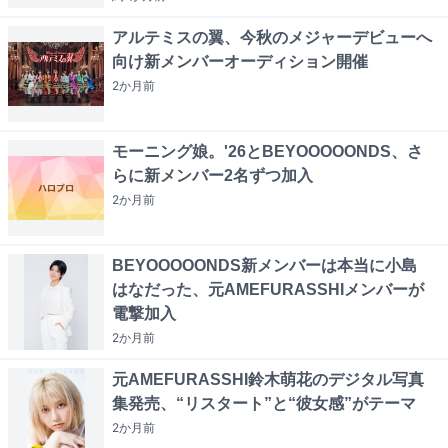
アルテミスの翼、今秋のメジャーデビューへ
向け新メンバーオーディション開催
2か月
前
モーニング娘。'26とBEYOOOOONDS、さ
らに新メンバー2名ずつ加入
2か月
前
BEYOOOOONDS新メンバーは本当に小島
はなだった、元AMEFURASSHIメンバーが
電撃加入
2か月
前
元AMEFURASSHI鈴木萌花のデジタル写真
集発売、“リスタート”と“彼女感”がテーマ
2か月
前