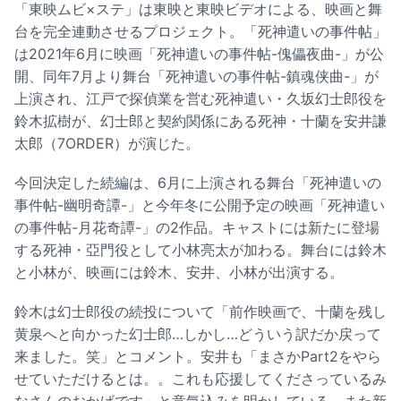
「東映ムビ×ステ」は東映と東映ビデオによる、映画と舞
台を完全連動させるプロジェクト。「死神遣いの事件帖」
は2021年6月に映画「死神遣いの事件帖-傀儡夜曲-」が公
開、同年7月より舞台「死神遣いの事件帖-鎮魂侠曲-」が
上演され、江戸で探偵業を営む死神遣い・久坂幻士郎役を
鈴木拡樹が、幻士郎と契約関係にある死神・十蘭を安井謙
太郎（7ORDER）が演じた。
今回決定した続編は、6月に上演される舞台「死神遣いの
事件帖-幽明奇譚-」と今年冬に公開予定の映画「死神遣い
の事件帖-月花奇譚-」の2作品。キャストには新たに登場
する死神・亞門役として小林亮太が加わる。舞台には鈴木
と小林が、映画には鈴木、安井、小林が出演する。
鈴木は幻士郎役の続投について「前作映画で、十蘭を残し
黄泉へと向かった幻士郎…しかし…どういう訳だか戻って
来ました。笑」とコメント。安井も「まさかPart2をやら
せていただけるとは。。これも応援してくださっているみ