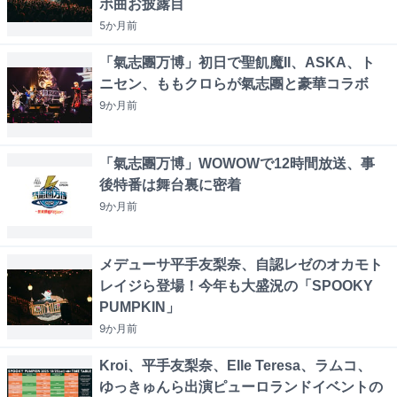
ボ曲お披露目
5か月
前
「氣志團万博」初日で聖飢魔II、ASKA、ト
ニセン、ももクロらが氣志團と豪華コラボ
9か月
前
「氣志團万博」WOWOWで12時間放送、事
後特番は舞台裏に密着
9か月
前
メデューサ平手友梨奈、自認レゼのオカモト
レイジら登場！今年も大盛況の「SPOOKY
PUMPKIN」
9か月
前
Kroi、平手友梨奈、Elle Teresa、ラムコ、
ゆっきゅんら出演ピューロランドイベントの