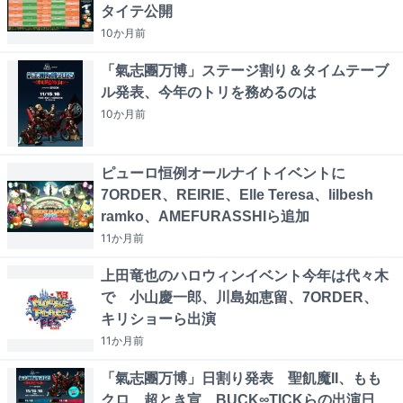
タイテ公開
10か月
前
「氣志團万博」ステージ割り＆タイムテーブ
ル発表、今年のトリを務めるのは
10か月
前
ピューロ恒例オールナイトイベントに
7ORDER、REIRIE、Elle Teresa、lilbesh
ramko、AMEFURASSHIら追加
11か月
前
上田竜也のハロウィンイベント今年は代々木
で 小山慶一郎、川島如恵留、7ORDER、
キリショーら出演
11か月
前
「氣志團万博」日割り発表 聖飢魔II、もも
クロ、超とき宣、BUCK∞TICKらの出演日