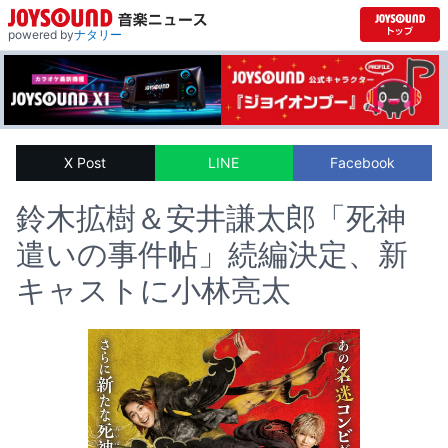
powered by
ナタリー
X Post
LINE
Facebook
鈴木拡樹＆安井謙太郎「死神
遣いの事件帖」続編決定、新
キャストに小林亮太