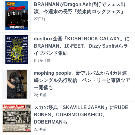
BRAHMANがDragon Ash代打でフェス出
演、今週末の長野「焼來肉ロックフェス」
27日
前
dustbox企画「KOSHI ROCK GALAXY」に
BRAHMAN、10-FEET、Dizzy Sunfistらラ
イブバンド集結
約2か月
前
mophing people、新アルバムから4カ月連
続シングル先行配信 ベン・リーと東阪ツア
ー開催も
2か月
前
スカの祭典「SKAViLLE JAPAN」にRUDE
BONES、CUBISMO GRAFICO、
DOBERMANら
2か月
前