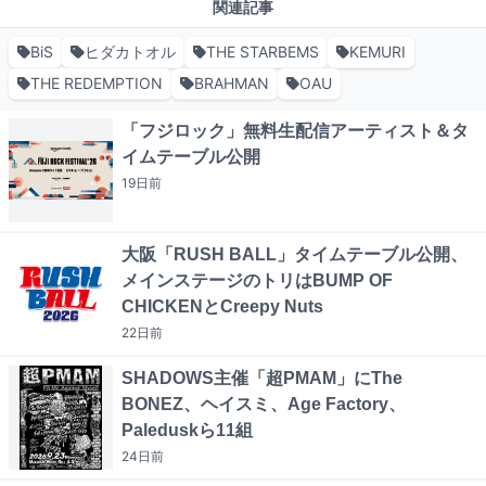
関連記事
BiS
ヒダカトオル
THE STARBEMS
KEMURI
THE REDEMPTION
BRAHMAN
OAU
「フジロック」無料生配信アーティスト＆タ
イムテーブル公開
19日
前
大阪「RUSH BALL」タイムテーブル公開、
メインステージのトリはBUMP OF
CHICKENとCreepy Nuts
22日
前
SHADOWS主催「超PMAM」にThe
BONEZ、ヘイスミ、Age Factory、
Paleduskら11組
24日
前