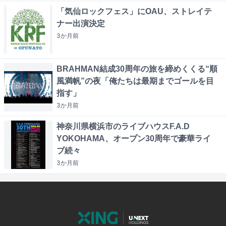
「気仙ロックフェス」にOAU、ストレイテ
ナー出演決定
3か月
前
BRAHMAN結成30周年の旅を締めくくる“順
風満帆”の夜「俺たちは最期までゴールを目
指す」
3か月
前
神奈川県横浜市のライブハウスF.A.D
YOKOHAMA、オープン30周年で豪華ライ
ブ続々
3か月
前