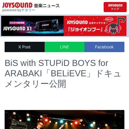
powered by
ナタリー
X Post
LINE
Facebook
BiS with STUPiD BOYS for
ARABAKI「BELiEVE」ドキュ
メンタリー公開