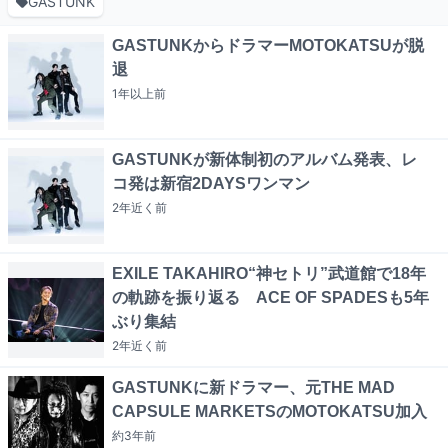
GASTUNK
GASTUNKからドラマーMOTOKATSUが脱
退
1年以上
前
GASTUNKが新体制初のアルバム発表、レ
コ発は新宿2DAYSワンマン
2年近く
前
EXILE TAKAHIRO“神セトリ”武道館で18年
の軌跡を振り返る ACE OF SPADESも5年
ぶり集結
2年近く
前
GASTUNKに新ドラマー、元THE MAD
CAPSULE MARKETSのMOTOKATSU加入
約3年
前