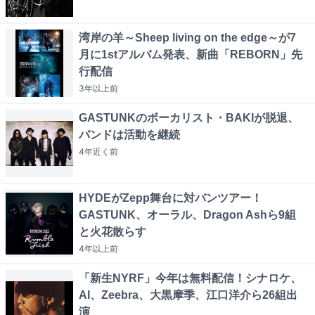
湾岸の羊～Sheep living on the edge～が7
月に1stアルバム発表、新曲「REBORN」先
行配信
3年以上
前
GASTUNKのボーカリスト・BAKIが脱退、
バンドは活動を継続
4年近く
前
HYDEがZepp舞台に対バンツアー！
GASTUNK、オーラル、Dragon Ashら9組
と火花散らす
4年以上
前
「新生NYRF」今年は無料配信！シナロケ、
AI、Zeebra、大黒摩季、江口洋介ら26組出
演