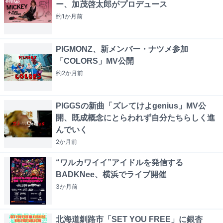
ー、加茂啓太郎がプロデュース
約1か月
前
PIGMONZ、新メンバー・ナツメ参加
「COLORS」MV公開
約2か月
前
PIGGSの新曲「ズレてけよgenius」MV公
開、既成概念にとらわれず自分たちらしく進
んでいく
2か月
前
“ワルカワイイ”アイドルを発信する
BADKNee、横浜でライブ開催
3か月
前
北海道釧路市「SET YOU FREE」に銀杏