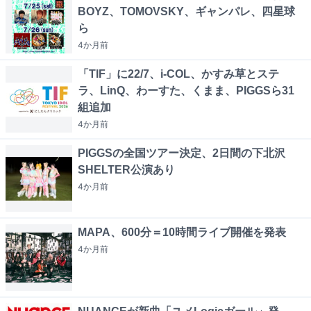
BOYZ、TOMOVSKY、ギャンパレ、四星球
ら
4か月
前
「TIF」に22/7、i-COL、かすみ草とステ
ラ、LinQ、わーすた、くまま、PIGGSら31
組追加
4か月
前
PIGGSの全国ツアー決定、2日間の下北沢
SHELTER公演あり
4か月
前
MAPA、600分＝10時間ライブ開催を発表
4か月
前