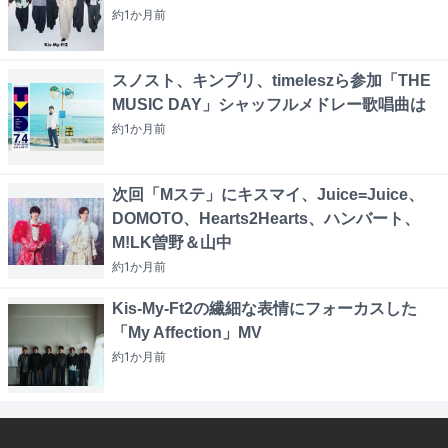
約1か月
前
スノスト、キンプリ、timeleszら参加「THE
MUSIC DAY」シャッフルメドレー歌唱曲は
約1か月
前
次回「Mステ」にキスマイ、Juice=Juice、
DOMOTO、Hearts2Hearts、ハンバート、
M!LK曽野＆山中
約1か月
前
Kis-My-Ft2の繊細な表情にフォーカスした
「My Affection」MV
約1か月
前