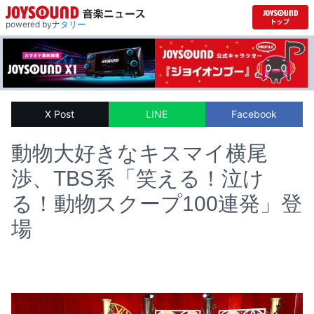
powered by
ナタリー
X Post
LINE
Facebook
動物大好きなキスマイ横尾
渉、TBS系「笑える！泣け
る！動物スクープ100連発」登
場