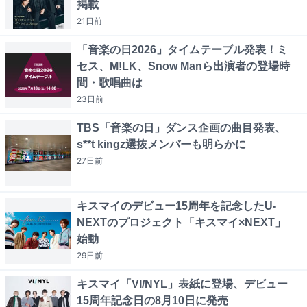
掲載
21日
前
「音楽の日2026」タイムテーブル発表！ミ
セス、M!LK、Snow Manら出演者の登場時
間・歌唱曲は
23日
前
TBS「音楽の日」ダンス企画の曲目発表、
s**t kingz選抜メンバーも明らかに
27日
前
キスマイのデビュー15周年を記念したU-
NEXTのプロジェクト「キスマイ×NEXT」
始動
29日
前
キスマイ「VI/NYL」表紙に登場、デビュー
15周年記念日の8月10日に発売