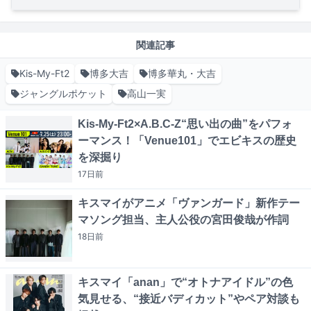
関連記事
Kis-My-Ft2
博多大吉
博多華丸・大吉
ジャングルポケット
高山一実
Kis-My-Ft2×A.B.C-Z“思い出の曲”をパフォ
ーマンス！「Venue101」でエビキスの歴史
を深掘り
17日
前
キスマイがアニメ「ヴァンガード」新作テー
マソング担当、主人公役の宮田俊哉が作詞
18日
前
キスマイ「anan」で“オトナアイドル”の色
気見せる、“接近バディカット”やペア対談も