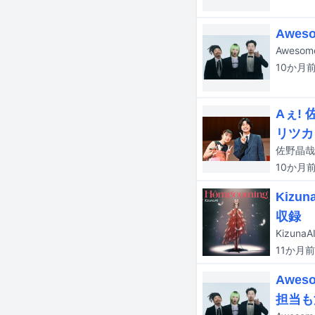
Awes
10か月
Aぇ!
リツカ
10か月
Kiz
収録
11か月
前
Awes
担当も