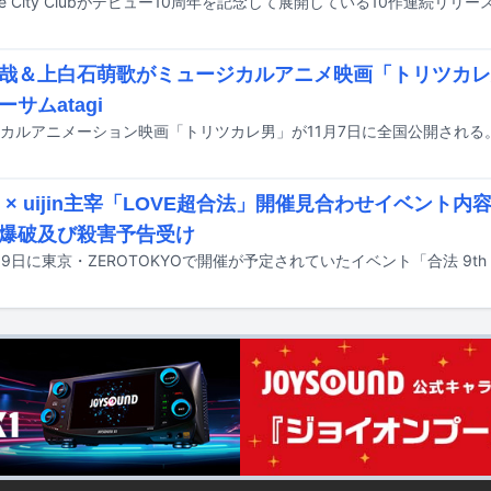
哉＆上白石萌歌がミュージカルアニメ映画「トリツカレ
サムatagi
kle × uijin主宰「LOVE超合法」開催見合わせイベン
爆破及び殺害予告受け