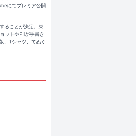
Tubeにてプレミア公開
プンすることが決定。東
ットやPiiが手書き
版、Tシャツ、てぬぐ