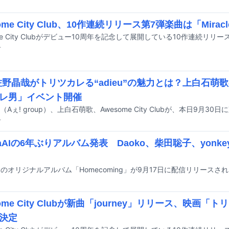
ome City Club、10作連続リリース第7弾楽曲は「Mirac
前
 佐野晶哉がトリツカレる“adieu”の魅力とは？上白石
レ男」イベント開催
前
unaAIの6年ぶりアルバム発表 Daoko、柴田聡子、yon
ome City Clubが新曲「journey」リリース、映画
決定