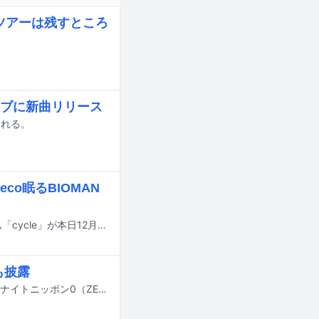
止 ツアーは残すところ
マスイブに新曲リリース
される。
co眠るBIOMAN
Awesome City ClubのPORINによるソロプロジェクト・Piiの新たなミニアルバム「cycle」が本日12月17日に配信リリースされた。
も披露
Awesome City Clubがパーソナリティを担当する「Awesome City Clubのオールナイトニッポン0（ZERO）」が12月6日深夜にニッポン放送で生放送される。