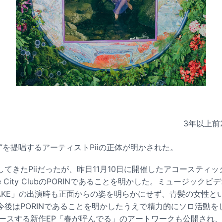
3年以上前
”を提唱するアーティストPiiの正体が明かされた。
てきたPiiだったが、昨日11月10日に開催したアコースティ
 City ClubのPORINであることを明かした。ミュージックビデ
ST TAKE」の出演時も正面からの姿を明らかにせず、青髪の女性
今後はPORINであることを明かしたうえで精力的にソロ活動を
にリリースする新作EP「春が呼んでる」のアートワークも公開され