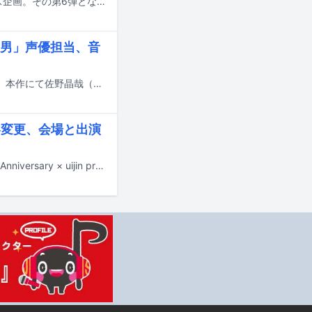
Awesome City Clubがデビュー10周年を記念して展開している10作連続リリース企画。その第6弾となる新曲「journey」が9月10日に配信リリースされることが決定した。
男」声優担当、音
ミュージカルアニメーション映画「トリツカレ男」が11月7日に全国公開される。本作にて佐野晶哉（Aぇ! group）と上白石萌歌が声優を務めることが発表された。
ト内容変更、会場と出演
本日7月19日に東京・ZEROTOKYOで開催が予定されていたイベント「合法 9th Anniversary × uijin presents “LOVE超合法”」の中止が発表された。