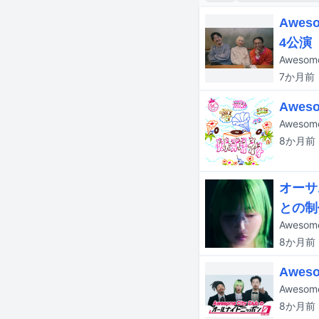
Awe
4公演
Aweso
7か月
前
Awe
Aweso
8か月
前
オーサ
との制
8か月
前
Awe
8か月
前