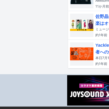
11か月
前
佐野晶
楽はオー
約1年
前
Yac
者への
約1年
前