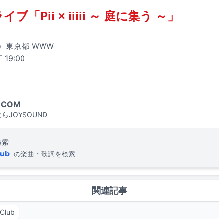
ブ「Pii × iiiii ～ 庭に集う ～」
木）東京都 WWW
T 19:00
.COM
らJOYSOUND
検索
lub
の楽曲・歌詞を検索
関連記事
Club