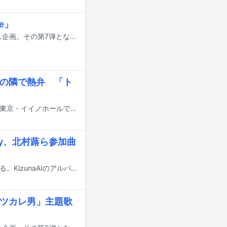
le」
Awesome City Clubがデビュー10周年を記念して展開している10作連続リリース企画。その第7弾となる新曲「Miracle」が10月8日に配信リリースされることが決定した。
萌歌の隣で熱弁 「ト
佐野晶哉（Aぇ! group）、上白石萌歌、Awesome City Clubが、本日9月30日に東京・イイノホールで行われた映画「トリツカレ男」のプレミア上映会に登壇した。
key、北村蕗ら参加曲
KizunaAIのオリジナルアルバム「Homecoming」が9月17日に配信リリースされる。KizunaAIのアルバムがリリースされるのは2019年の1stアルバム「hello, world」以来およそ6年ぶりとなる。
「トリツカレ男」主題歌