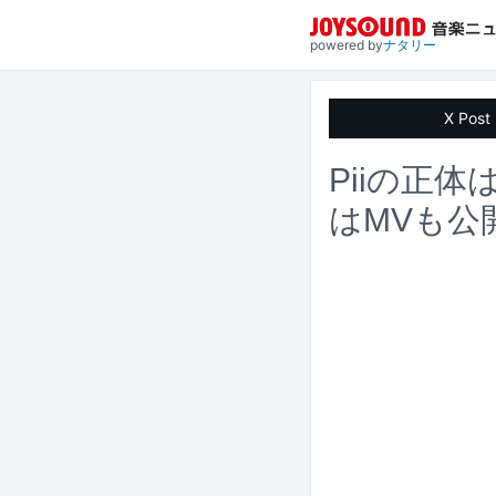
powered by
ナタリー
X Post
Piiの正体は
はMVも公