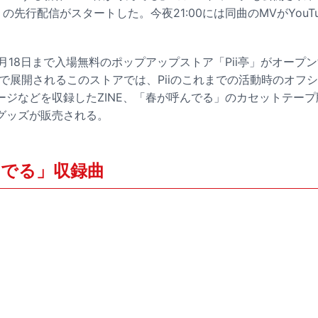
nk」の先行配信がスタートした。今夜21:00には同曲のMVがYou
12月18日まで入場無料のポップアップストア「Pii亭」がオー
で展開されるこのストアでは、Piiのこれまでの活動時のオフショ
ージなどを収録したZINE、「春が呼んでる」のカセットテープ
グッズが販売される。
んでる」収録曲