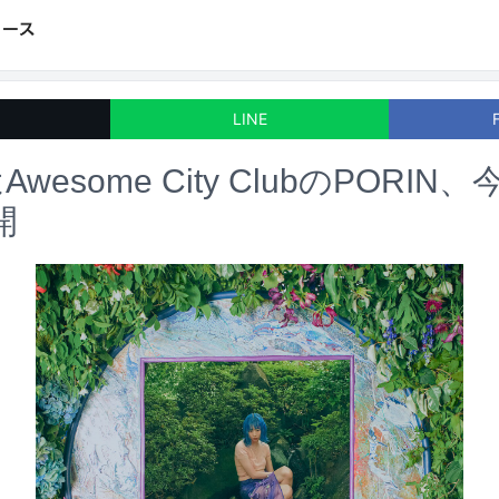
LINE
Awesome City ClubのPORIN
開