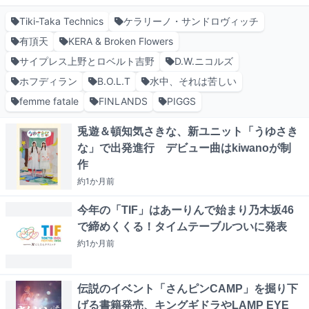
Tiki-Taka Technics
ケラリーノ・サンドロヴィッチ
有頂天
KERA & Broken Flowers
サイプレス上野とロベルト吉野
D.W.ニコルズ
ホフディラン
B.O.L.T
水中、それは苦しい
femme fatale
FINLANDS
PIGGS
兎遊＆頓知気さきな、新ユニット「うゆさき
な」で出発進行 デビュー曲はkiwanoが制
作
約1か月
前
今年の「TIF」はあーりんで始まり乃木坂46
で締めくくる！タイムテーブルついに発表
約1か月
前
伝説のイベント「さんピンCAMP」を掘り下
げる書籍発売、キングギドラやLAMP EYE