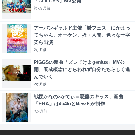
「COLORS」MV公開
約2か月
前
アーバンギャルド主催「鬱フェス」にかまっ
てちゃん、オーケン、挫・人間、色々な十字
架ら出演
2か月
前
PIGGSの新曲「ズレてけよgenius」MV公
開、既成概念にとらわれず自分たちらしく進
んでいく
2か月
前
戦慄かなの×かてぃ＝悪魔のキッス、新曲
「ERA」は4s4kiとNew Kが制作
3か月
前