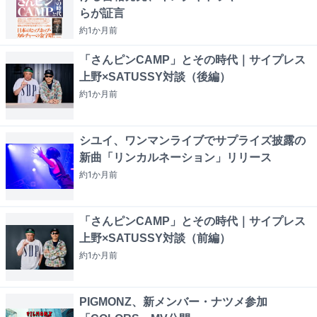
らが証言
約1か月
前
「さんピンCAMP」とその時代｜サイプレス
上野×SATUSSY対談（後編）
約1か月
前
シユイ、ワンマンライブでサプライズ披露の
新曲「リンカルネーション」リリース
約1か月
前
「さんピンCAMP」とその時代｜サイプレス
上野×SATUSSY対談（前編）
約1か月
前
PIGMONZ、新メンバー・ナツメ参加