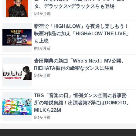
タ、デラックス×デラックスらも登場
約1か月
前
新宿で「HiGH&LOW」を夜通し楽しもう！
映画3作品に加え「HiGH&LOW THE LIVE」
も上映
約1か月
前
岩田剛典の新曲「Who's Next」MV公開、
RIEHATA振付の緻密なダンスに注目
約1か月
前
TBS「音楽の日」恒例ダンス企画に各事務
所の精鋭集結！出演者第2弾にはDOMOTO、
M!LKら22組
約1か月
前