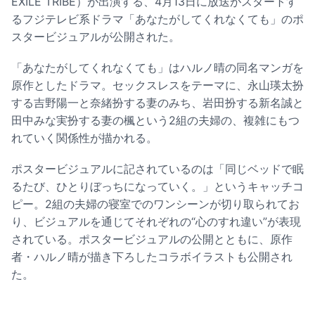
EXILE TRIBE）が出演する、4月13日に放送がスタートす
るフジテレビ系ドラマ「あなたがしてくれなくても」のポ
スタービジュアルが公開された。
「あなたがしてくれなくても」はハルノ晴の同名マンガを
原作としたドラマ。セックスレスをテーマに、永山瑛太扮
する吉野陽一と奈緒扮する妻のみち、岩田扮する新名誠と
田中みな実扮する妻の楓という2組の夫婦の、複雑にもつ
れていく関係性が描かれる。
ポスタービジュアルに記されているのは「同じベッドで眠
るたび、ひとりぼっちになっていく。」というキャッチコ
ピー。2組の夫婦の寝室でのワンシーンが切り取られてお
り、ビジュアルを通じてそれぞれの“心のすれ違い”が表現
されている。ポスタービジュアルの公開とともに、原作
者・ハルノ晴が描き下ろしたコラボイラストも公開され
た。