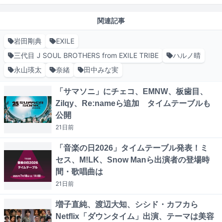
関連記事
岩田剛典
EXILE
三代目 J SOUL BROTHERS from EXILE TRIBE
ハルノ晴
永山瑛太
奈緒
田中みな実
「サマソニ」にチェコ、EMNW、板歯目、
Zilqy、Re:nameら追加 タイムテーブルも
公開
21日
前
「音楽の日2026」タイムテーブル発表！ミ
セス、M!LK、Snow Manら出演者の登場時
間・歌唱曲は
21日
前
増子直純、渡辺大知、シシド・カフカら
Netflix「ダウンタイム」出演、テーマは美容