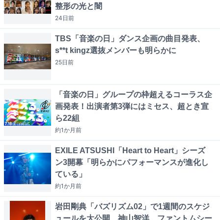
整形の光と闇
24日
前
TBS「音楽の日」ダンス企画の曲目発表、
s**t kingz選抜メンバーも明らかに
25日
前
「音楽の日」グループの枠超えるコーラス企
画発表！出演者第3弾にはミセス、超とき宣
ら22組
約1か月
前
EXILE ATSUSHI「Heart to Heart」シーズ
ン3開幕「明らかにパフォーマンスが進化し
ている」
約1か月
前
岩田剛典「バズリズム02」で1週間のスケジ
ュールを大公開 神山智洋、ファントムシー