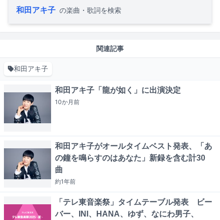
和田アキ子
の楽曲・歌詞を検索
関連記事
和田アキ子
和田アキ子「龍が如く」に出演決定
10か月
前
和田アキ子がオールタイムベスト発表、「あ
の鐘を鳴らすのはあなた」新録を含む計30
曲
約1年
前
「テレ東音楽祭」タイムテーブル発表 ビー
バー、INI、HANA、ゆず、なにわ男子、