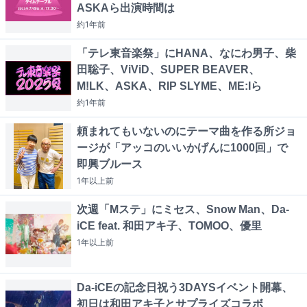
ASKAら出演時間は
約1年
前
「テレ東音楽祭」にHANA、なにわ男子、柴
田聡子、ViViD、SUPER BEAVER、
M!LK、ASKA、RIP SLYME、ME:Iら
約1年
前
頼まれてもいないのにテーマ曲を作る所ジョ
ージが「アッコのいいかげんに1000回」で
即興ブルース
1年以上
前
次週「Mステ」にミセス、Snow Man、Da-
iCE feat. 和田アキ子、TOMOO、優里
1年以上
前
Da-iCEの記念日祝う3DAYSイベント開幕、
初日は和田アキ子とサプライズコラボ