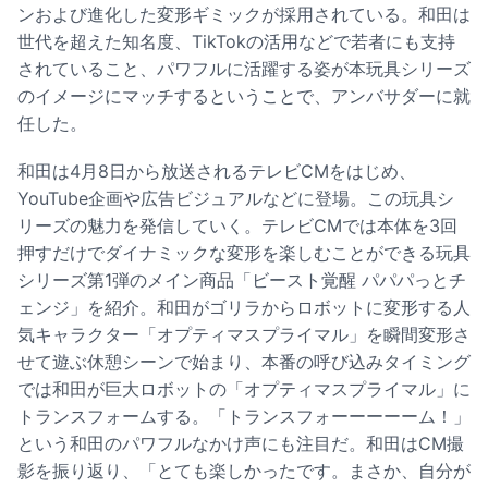
ンおよび進化した変形ギミックが採用されている。和田は
世代を超えた知名度、TikTokの活用などで若者にも支持
されていること、パワフルに活躍する姿が本玩具シリーズ
のイメージにマッチするということで、アンバサダーに就
任した。
和田は4月8日から放送されるテレビCMをはじめ、
YouTube企画や広告ビジュアルなどに登場。この玩具シ
リーズの魅力を発信していく。テレビCMでは本体を3回
押すだけでダイナミックな変形を楽しむことができる玩具
シリーズ第1弾のメイン商品「ビースト覚醒 パパパっとチ
ェンジ」を紹介。和田がゴリラからロボットに変形する人
気キャラクター「オプティマスプライマル」を瞬間変形さ
せて遊ぶ休憩シーンで始まり、本番の呼び込みタイミング
では和田が巨大ロボットの「オプティマスプライマル」に
トランスフォームする。「トランスフォーーーーーム！」
という和田のパワフルなかけ声にも注目だ。和田はCM撮
影を振り返り、「とても楽しかったです。まさか、自分が