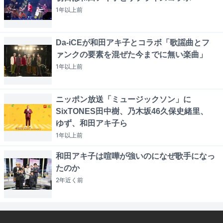
1年以上
前
Da-iCEが和田アキ子とコラボ「歌謡曲とフ
ァンクの要素を混ぜた今までに無い楽曲」
1年以上
前
ニッポン放送「ミュージックソン」に
SixTONES田中樹、乃木坂46久保史緒里、
ゆず、和田アキ子ら
1年以上
前
和田アキ子は喧嘩が強いのになぜ歌手になっ
たのか
2年近く
前