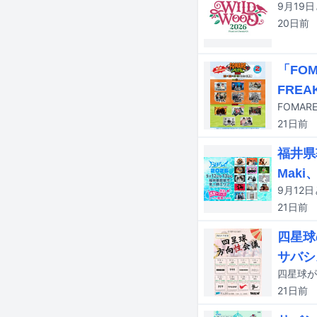
20日
前
「FO
FREA
21日
前
福井県
Maki
21日
前
四星球
サバシ
21日
前