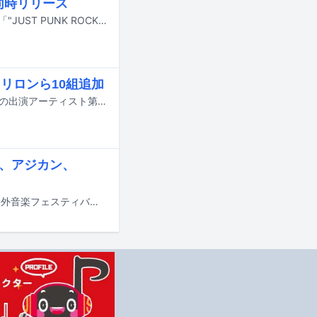
同時リリース
サバシスターが、9月2日に新作EP「働くサバたち。」と、ライブBlu-ray / DVD「"JUST PUNK ROCK TOUR" Final Series 2026.04.03 at Zepp DiverCity」を2作同時リリースすることを発表した。
トロリロンら10組追加
10月10日と11日に群馬・Gメッセ群馬で行われる音楽イベント「GFEST.2026」の出演アーティスト第2弾が発表された。
s、アジカン、
8月28日から30日までの3日間、山梨・山中湖交流プラザ きららにて行われる野外音楽フェスティバル「SPACE SHOWER SWEET LOVE SHOWER 2026」のタイムテーブルが発表された。