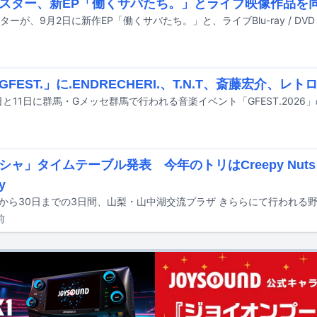
スター、新EP「働くサバたち。」とライブ映像作品を
FEST.」に.ENDRECHERI.、T.N.T、斎藤宏介、レ
シャ」タイムテーブル発表 今年のトリはCreepy Nut
y
前