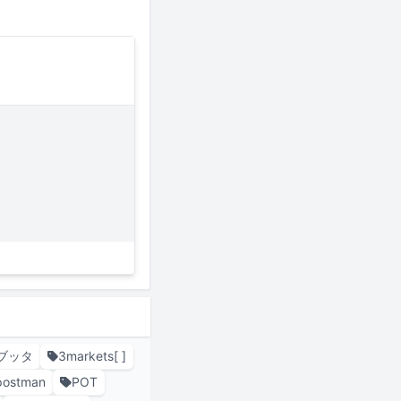
ブッタ
3markets[ ]
postman
POT