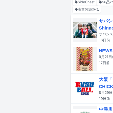
SideChest
Su凸ko
南無阿部陀仏
サバシ
Shin
16日
前
NEW
17日
前
大阪「
CHICK
19日
前
中津川