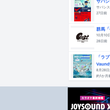
サバシ
27日
前
群馬「G
28日
前
「ラブ
Vaund
約1か月