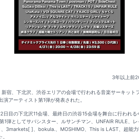
3年以上前
2
京・新宿、下北沢、渋谷エリアの会場で行われる音楽サーキットフ
3」の出演アーティスト第1弾が発表された。
、2日目の下北沢11会場、最終日の渋谷15会場を舞台に行われる今
者第1弾としてサバシスター、ルサンチマン、UNFAIR RULE
markets[ ]、bokula.、MOSHIMO、This is LAST、
た。