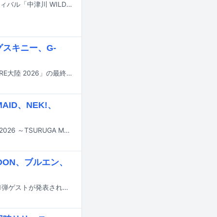
9月19日と20日に岐阜・中津川公園内特設ステージで行われる野外音楽フェスティバル「中津川 WILD WOOD 2026」のタイムテーブルが公開された。
グスキニー、G-
FOMAREが10月12日に地元の群馬・Gメッセ群馬で開催する主催フェス「FOMARE大陸 2026」の最終出演アーティストが発表された。
ID、NEK!、
9月12日と13日に福井・敦賀市金ヶ崎エリアで行われる音楽フェス「おぼろっく2026 ～TSURUGA MUSIC FESTIVAL～」の最終出演アーティストと日割りが発表された。
OON、ブルエン、
四星球が9月から12月にかけて開催する対バンツアー「四星球方向性会議」の第1弾ゲストが発表された。