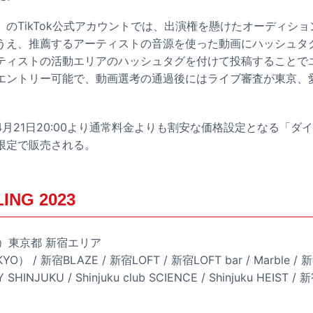
NG」のTikTok公式アカウント
では、出演権を懸けたオーディショ
うえ、推薦するアーティストの音源を使った動画にハッシュタグ
ティストの活動エリアのハッシュタグを付けて投稿することで
エントリー可能で、動画選考の通過後にはライブ審査が東京、
月21日20:00より通常料金よりも割安な価格設定となる「ダ
限定で販売される。
ING 2023
土）東京都 新宿エリア
KYO） / 新宿BLAZE / 新宿LOFT / 新宿LOFT bar / Marble /
 SHINJUKU / Shinjuku club SCIENCE / Shinjuku HEIST /