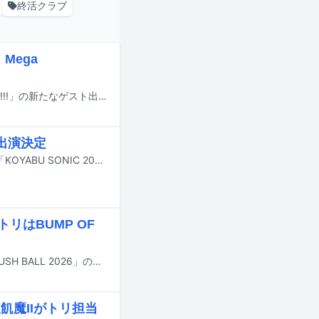
終活クラブ
Mega
サバシスターが9月から行うツーマンツアー「サバシスター presents Buddy Up!!!」の新たなゲスト出演者が発表された。
」出演決定
9月21日から23日にかけて大阪・インテックス大阪 4号館・5号館で開催される「KOYABU SONIC 2026」の追加出演者が発表された。
リはBUMP OF
8月29日と30日に大阪・泉大津フェニックスで行われる野外ライブイベント「RUSH BALL 2026」のタイムテーブルが公開された。
飢魔IIがトリ担当