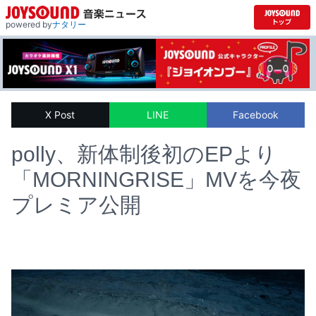
powered by
ナタリー
X Post
LINE
Facebook
polly、新体制後初のEPより
「MORNINGRISE」MVを今夜
プレミア公開