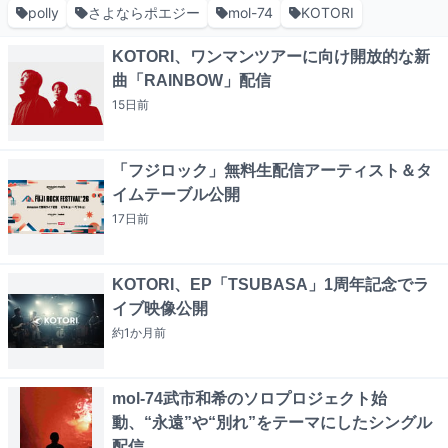
polly
さよならポエジー
mol-74
KOTORI
KOTORI、ワンマンツアーに向け開放的な新
曲「RAINBOW」配信
15日
前
「フジロック」無料生配信アーティスト＆タ
イムテーブル公開
17日
前
KOTORI、EP「TSUBASA」1周年記念でラ
イブ映像公開
約1か月
前
mol-74武市和希のソロプロジェクト始
動、“永遠”や“別れ”をテーマにしたシングル
配信