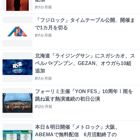
約1か月
前
「フジロック」タイムテーブル公開、開催ま
で1カ月を切る
約1か月
前
北海道「ライジングサン」にスガシカオ、ス
ペルバ×ブンブン、GEZAN、オウガら10組
追加
約1か月
前
フォーリミ主催「YON FES」10周年！雨を
跳ね返す熱演連続の初日公演
約2か月
前
本日＆明日開催「メトロック」大阪、
ABEMAで無料配信 6月活動終了の