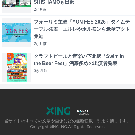
SHISHAMOも出演
2か月
前
フォーリミ主催「YON FES 2026」タイムテ
ーブル発表 エルレやホルモンら豪華アクト
集結
2か月
前
クラフトビールと音楽の下北沢「Swim in
the Beer Fest」酒豪多めの出演者発表
3か月
前
当サイトのすべての文章や画像などの無断転載・引用を禁じます。
Copyright XING INC.All Rights Reserved.