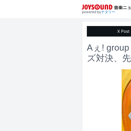
powered by
ナタリー
X Post
Aぇ! g
ズ対決、