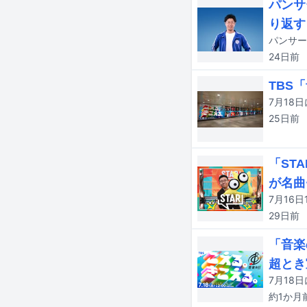
パンサ
り返す
24日
前
TBS
25日
前
「ST
が名曲
29日
前
「音楽
超とき
約1か月