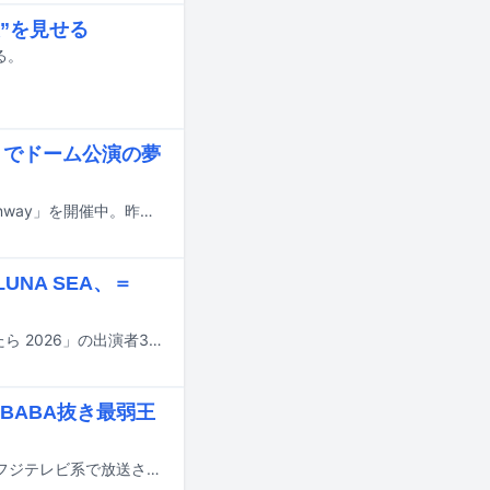
漢”を見せる
る。
アリでドーム公演の夢
Aぇ! groupが新体制初となるアリーナツアー「Aぇ! group LIVE TOUR 2026 Runway」を開催中。昨日7月4日に神奈川・横浜アリーナ公演初日を迎えた。
NA SEA、＝
8月15日にオンエアされるNHKの新たな音楽特番「NHK夏の音楽祭 うたであえたら 2026」の出演者31組が発表された。
BABA抜き最弱王
相葉雅紀がホストを務める番組「BABA抜き最弱王決定戦2026夏」が7月11日にフジテレビ系で放送される。この番組の出演者が一斉に発表された。