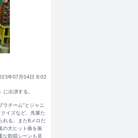
023年07月04日 8:02
チ」に出演する。
るブラチーム”とジャニ
てクイズなど、先輩た
げられる。またBメロだ
嵐の大ヒット曲を振
貴重な歌唱シーンも見