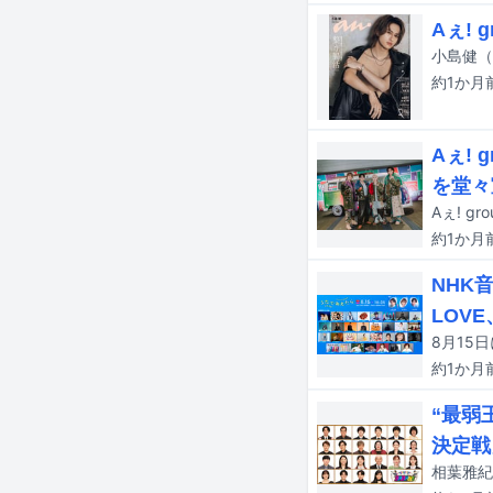
Aぇ!
小島健（
約1か月
Aぇ!
を堂々
約1か月
NHK
LOVE
約1か月
“最弱
決定戦