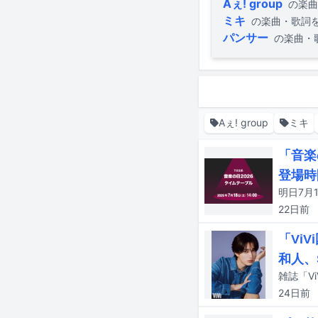
Aぇ! group
の楽曲
ミキ
の楽曲・歌詞
パンサー
の楽曲・
Aぇ! group
ミキ
「音楽
登場時
22日
前
「Vi
和人、
雑誌「V
24日
前