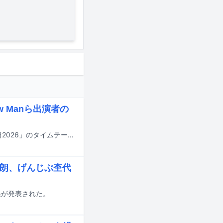
w Manら出演者の
明日7月18日にTBS系で8時間にわたって放送される夏の大型音楽特番「音楽の日2026」のタイムテーブルが発表された。
太朗、げんじぶ杢代
結果が発表された。