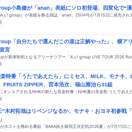
 group小島健が「anan」表紙にソロ初登場、四変化で“
Aぇ! group）が表紙を飾る雑誌「anan」2504号が7月15日に発売され
前
 group「自分たちで選んだこの道は正解やった」、横
宣言
前
音楽特番「うたであえたら」にミセス、M!LK、モナキ、LU
、FRUITS ZIPPER、宮本浩次、福山雅治ら31組
前
王”木村拓哉はリベンジなるか、モナキ・おヨネ初参戦「
」