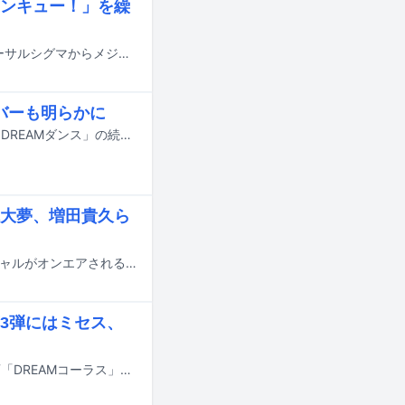
ンキュー！」を繰
パンサーの尾形貴弘が7月29日リリースの楽曲「サンキューロック!!」でユニバーサルシグマからメジャーデビューする。
ンバーも明らかに
7月18日にオンエアされるTBS系の夏の大型音楽特番「音楽の日2026」の企画「DREAMダンス」の続報が明らかに。番組の出演アーティスト第4弾やそのほかの企画詳細も発表された。
塚大夢、増田貴久ら
7月16日19:00放送のフジテレビ系音楽番組「STAR」でディズニーソングスペシャルがオンエアされる。
3弾にはミセス、
7月18日にオンエアされるTBS系の夏の大型音楽特番「音楽の日2026」の新企画「DREAMコーラス」の詳細と、出演アーティスト第3弾が発表された。