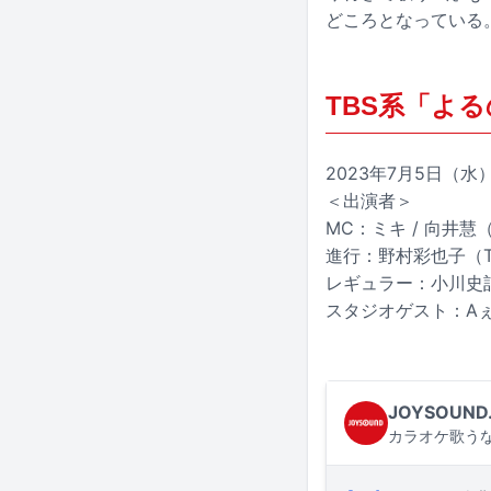
どころとなっている
TBS系「よ
2023年7月5日（水）2
＜出演者＞
MC：ミキ / 向井
進行：野村彩也子（T
レギュラー：小川史
スタジオゲスト：Aぇ! 
JOYSOUND
カラオケ歌うな