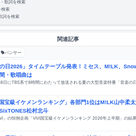
・歌詞を検索
を検索
歌詞を検索
関連記事
パンサー
の日2026」タイムテーブル発表！ミセス、M!LK、Sno
間・歌唱曲は
Vi国宝級イケメンランキング」各部門1位はM!LK山中柔
SixTONES松村北斗
iVi」の恒例企画「ViVi国宝級イケメンランキング 2026年上半期」の