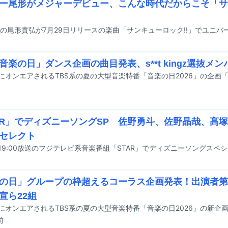
ー尾形がメジャーデビュー、こんな時代だからこそ「サ
「音楽の日」ダンス企画の曲目発表、s**t kingz選抜メ
AR」でディズニーソングSP 佐野勇斗、佐野晶哉、髙
セレクト
の日」グループの枠超えるコーラス企画発表！出演者第
宣ら22組
前