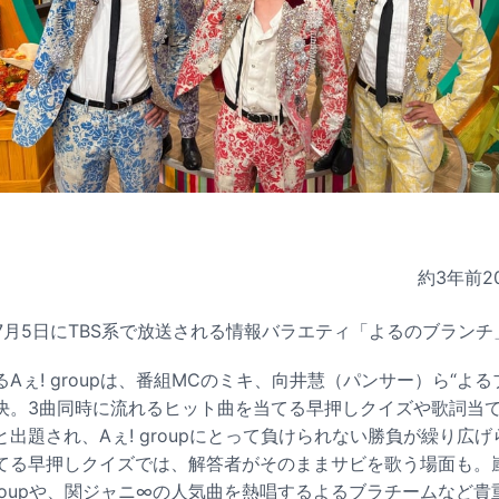
約3年前
2
、明日7月5日にTBS系で放送される情報バラエティ「よるのブラン
Aぇ! groupは、番組MCのミキ、向井慧（パンサー）ら“よ
決。3曲同時に流れるヒット曲を当てる早押しクイズや歌詞当
出題され、Aぇ! groupにとって負けられない勝負が繰り広
てる早押しクイズでは、解答者がそのままサビを歌う場面も。
groupや、関ジャニ∞の人気曲を熱唱するよるブラチームなど