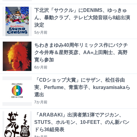
下北沢「サウクル」にDENIMS、ゆっきゅ
ん、暴動クラブ、テレビ大陸音頭ら8組出演
決定
5か月
前
ちわきまゆみ40周年リミックス作にバクチ
ク今井寿＆星野英彦、AA=上田剛士、高野
寛ら参加
6か月
前
「CDショップ大賞」にサザン、松任谷由
実、Perfume、青葉市子、kurayamisakaら
選出
7か月
前
「ARABAKI」出演者第1弾でアジカン、
STUTS、ホルモン、10-FEET、のん新バン
ドら36組発表
8か月
前