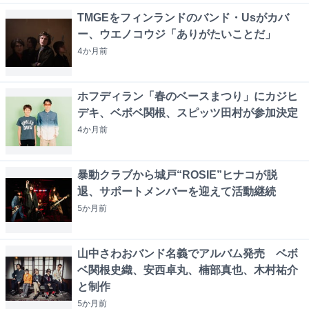
TMGEをフィンランドのバンド・Usがカバ
ー、ウエノコウジ「ありがたいことだ」
4か月
前
ホフディラン「春のベースまつり」にカジヒ
デキ、ベボベ関根、スピッツ田村が参加決定
4か月
前
暴動クラブから城戸“ROSIE”ヒナコが脱
退、サポートメンバーを迎えて活動継続
5か月
前
山中さわおバンド名義でアルバム発売 ベボ
ベ関根史織、安西卓丸、楠部真也、木村祐介
と制作
5か月
前