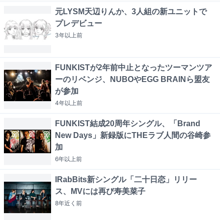
元LYSM天辺りんか、3人組の新ユニットで
プレデビュー
3年以上
前
FUNKISTが2年前中止となったツーマンツア
ーのリベンジ、NUBOやEGG BRAINら盟友
が参加
4年以上
前
FUNKIST結成20周年シングル、「Brand
New Days」新録版にTHEラブ人間の谷崎参
加
6年以上
前
IRabBits新シングル「二十日恋」リリー
ス、MVには再び寿美菜子
8年近く
前