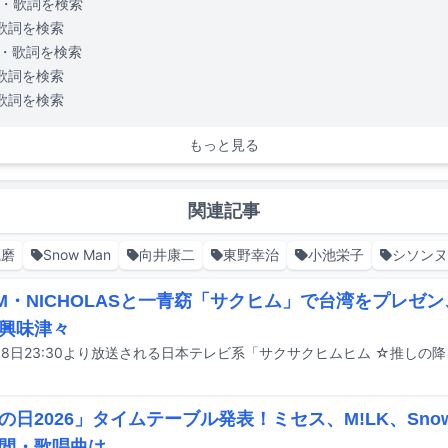
・歌詞を検索
歌詞を検索
・歌詞を検索
歌詞を検索
歌詞を検索
もっと見る
関連記事
風磨
Snow Man
向井康二
東野幸治
小池栄子
シソンヌ
AM・NICHOLASと一青窈「サクヒム」で台湾をプレゼ
興味津々
の日2026」タイムテーブル発表！ミセス、M!LK、Sno
間・歌唱曲は