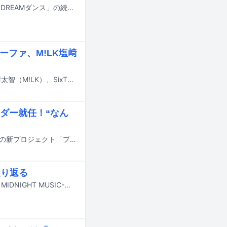
7月18日にオンエアされるTBS系の夏の大型音楽特番「音楽の日2026」の企画「DREAMダンス」の続報が明らかに。番組の出演アーティスト第4弾やそのほかの企画詳細も発表された。
ーファ、M!LK塩﨑
7月17日にテレビ朝日系で放送される「ミュージックステーション」にIVE、塩﨑太智（M!LK）、SixTONES、Snow Man、SEKAI NO OWARI、Toshl、中森明菜、BE:FIRST、Mrs. GREEN APPLE、MON7A、優里が出演する。
ダー就任！“なん
櫻井翔、阿部亮平（Snow Man）、川島如恵留（Travis Japan）が、ディズニーの新プロジェクト「プーさんタイム」のスペシャルアンバサダーに就任した。
振り返る
NiziUが本日7月7日深夜に日本テレビ系で放送される音楽番組「夜の音 -TOKYO MIDNIGHT MUSIC-」に出演する。