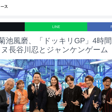
LINE
one菊池風磨、「ドッキリGP」4時
ンヌ長谷川忍とジャンケンゲーム