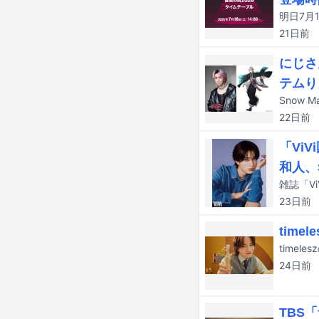
21日
前
にじさ
テムり
22日
前
「Vi
和人、
雑誌「V
23日
前
tim
24日
前
TBS