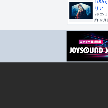
LiS
リア」
9月25
約1か月