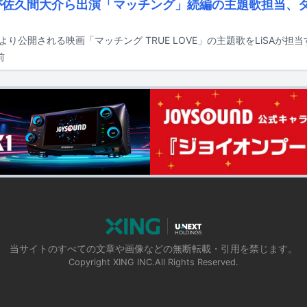
Aが佐久間大介ら出演「マッチング」続編の主題歌担当、
日より公開される映画「マッチング TRUE LOVE」の主題歌をLiSAが担
前
当サイトのすべての文章や画像などの無断転載・引用を禁じます。
Copyright XING INC.All Rights Reserved.