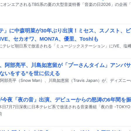
テ」に中森明菜が30年ぶり出演！ミセス、スノスト、ビ
IVE、セカオワ、MON7A、優里、Toshlも
、阿部亮平、川島如恵留が「プーさんタイム」アンバサ
ないをする”を世に伝える
iUが今夜「夜の音」出演、デビューからの怒涛の6年間を
前