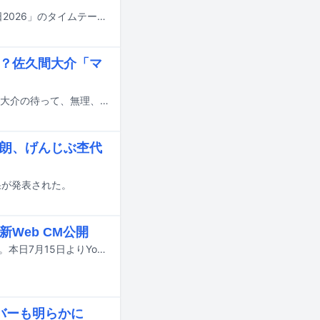
明日7月18日にTBS系で8時間にわたって放送される夏の大型音楽特番「音楽の日2026」のタイムテーブルが発表された。
は？佐久間大介「マ
Snow Manの佐久間大介がパーソナリティを務める文化放送「Snow Man 佐久間大介の待って、無理、しんどい、、」の7月18日放送回に、にじさんじのVtuber・甲斐田晴がゲスト出演する。
太朗、げんじぶ杢代
結果が発表された。
新Web CM公開
timeleszの菊池風磨が江崎グリコの「パピコ」の新イメージキャラクターに就任。本日7月15日よりYouTubeにて公開中の新Web CM「おひるだ！パピコタイム」編、「おつかれ！パピコタイム」編、「お風呂上がり！パピコタイム」編、「今です！パピコタイムです！」編に出演している。
ンバーも明らかに