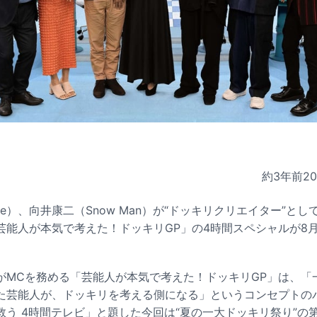
約3年前
2
one）、向井康二（Snow Man）が“ドッキリクリエイター”と
能人が本気で考えた！ドッキリGP」の4時間スペシャルが8月26
がMCを務める「芸能人が本気で考えた！ドッキリGP」は、「
た芸能人が、ドッキリを考える側になる」というコンセプトの
救う 4時間テレビ」と題した今回は“夏の一大ドッキリ祭り”の