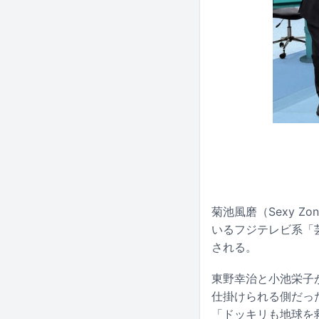
菊池風磨（Sexy Z
いるフジテレビ系「芸
される。
東野幸治と小池栄子
仕掛けられる側だっ
「ドッキリも地球を