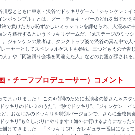
谷川忍とともに東京・渋谷でドッキリゲーム「ジャンケン：イ
インポッシブル」とは、グー・チョキ・パーのどれを出すかを
”対決で負けた方が恥ずかしいミッションを課せられ、人混みの
ョンを遂行するというドッキリゲームだ。1stステージのミッ
」。ジャンケンの敗者は、タンクトップ姿で渋谷の真ん中で人
プレーヤーとしてスペシャルゲストも参戦。三つどもえの予告
の人」や「阿波踊り会場を間違えた人」などのお題が課される
画・チーフプロデューサー）コメント
ってまいりました！ この4時間のために出演者の皆さん＆スタ
ドッキリのドレミのうた”、“秒でドッキリ”、“ジャンケン：イ
”など、おなじみのドッキリを特別バージョンで。さらに全校集
会ドッキリ”も久しぶりにやります！海外に行けるようになった
仕掛けてきました。「ドッキリGP」がレギュラー番組になって