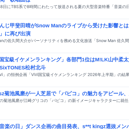
んじ甲斐田晴がSnow Manのライブから受けた影響と
」に再び出演
Vi国宝級イケメンランキング」各部門1位はM!LK山中柔
SixTONES松村北斗
iVi」の恒例企画「ViVi国宝級イケメンランキング 2026年上半期」の
elesz菊池風磨が一人芝居で「パピコ」の魅力をアピール、
「音楽の日」ダンス企画の曲目発表、s**t kingz選抜メ