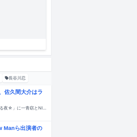
長谷川忍
ン、佐久間大介はラ
本日7月18日23:30より放送される日本テレビ系「サクサクヒムヒム ☆推しの降る夜☆」に一青窈とNICHOLAS（&TEAM）が出演する。
w Manら出演者の