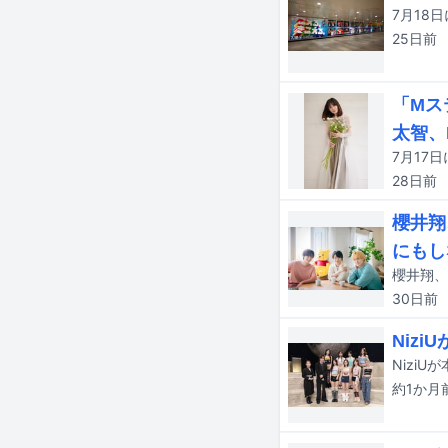
25日
前
「Mス
太智、
28日
前
櫻井翔
にもし
30日
前
Niz
約1か月