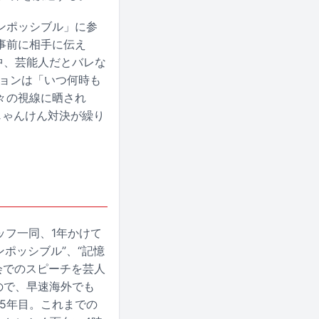
ンポッシブル」に参
事前に相手に伝え
中、芸能人だとバレな
ションは「いつ何時も
々の視線に晒され
じゃんけん対決が繰り
。
ッフ一同、1年かけて
ンポッシブル”、“記憶
会でのスピーチを芸人
ので、早速海外でも
5年目。これまでの