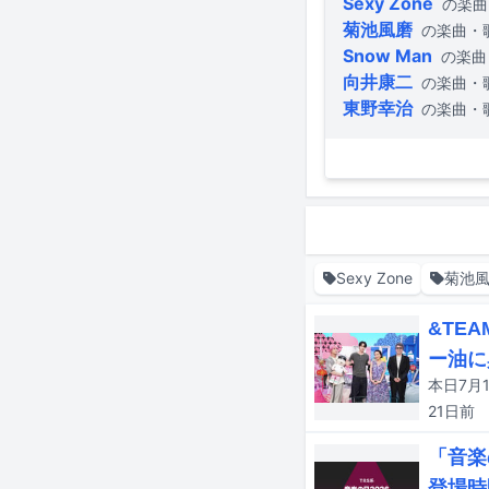
Sexy Zone
の楽曲
菊池風磨
の楽曲・
Snow Man
の楽曲
向井康二
の楽曲・
東野幸治
の楽曲・
Sexy Zone
菊池
&TE
ー油に
21日
前
「音楽
登場時