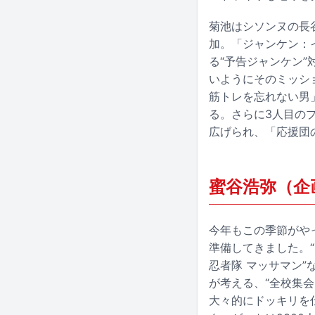
菊池はシソンヌの長
加。「ジャンケン：
る“予告ジャンケン
いようにそのミッシ
筋トレを忘れない男
る。さらに3人目の
広げられ、「応援団
蜜谷浩弥（企
今年もこの季節がや
準備してきました。“
忍者隊 マッサマン
が考える、“全校集
大々的にドッキリを