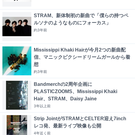
STRAM、新体制初の新曲で「僕らの持つペ
ルソナのようなものにフォーカス」
約3年
前
Mississippi Khaki Hairが今月2つの新曲配
信、マニックピクシードリームガールから着
想
約3年
前
Bandmerchの2周年企画に
PLASTICZOOMS、Mississippi Khaki
Hair、STRAM、Daisy Jaine
3年以上
前
Strip JointがSTRAMとCELTER迎え7inch
レコ発、最新ライブ映像も公開
4年近く
前