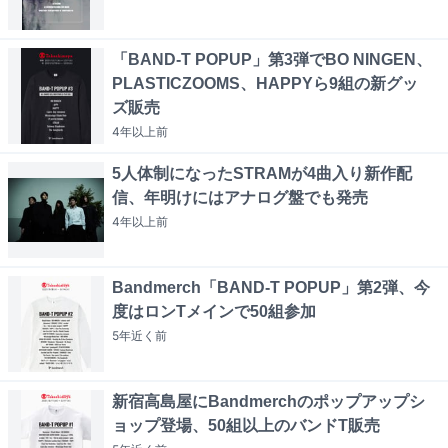
「BAND-T POPUP」第3弾でBO NINGEN、
PLASTICZOOMS、HAPPYら9組の新グッ
ズ販売
4年以上
前
5人体制になったSTRAMが4曲入り新作配
信、年明けにはアナログ盤でも発売
4年以上
前
Bandmerch「BAND-T POPUP」第2弾、今
度はロンTメインで50組参加
5年近く
前
新宿高島屋にBandmerchのポップアップシ
ョップ登場、50組以上のバンドT販売