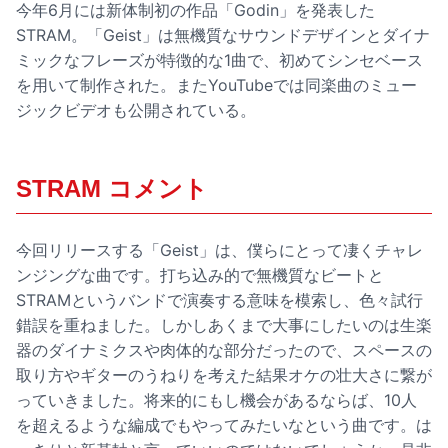
今年6月には新体制初の作品「Godin」を発表した
STRAM。「Geist」は無機質なサウンドデザインとダイナ
ミックなフレーズが特徴的な1曲で、初めてシンセベース
を用いて制作された。またYouTubeでは同楽曲のミュー
ジックビデオも公開されている。
STRAM コメント
今回リリースする「Geist」は、僕らにとって凄くチャレ
ンジングな曲です。打ち込み的で無機質なビートと
STRAMというバンドで演奏する意味を模索し、色々試行
錯誤を重ねました。しかしあくまで大事にしたいのは生楽
器のダイナミクスや肉体的な部分だったので、スペースの
取り方やギターのうねりを考えた結果オケの壮大さに繋が
っていきました。将来的にもし機会があるならば、10人
を超えるような編成でもやってみたいなという曲です。は