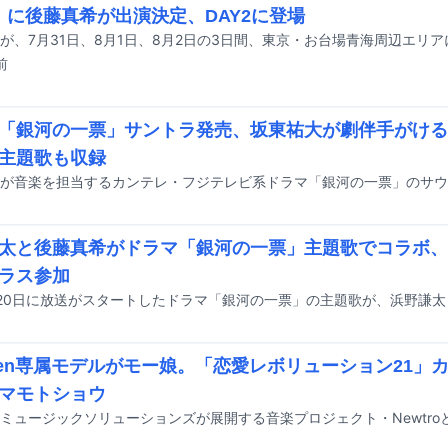
F」に後藤真希が出演決定、DAY2に登場
前
「銀河の一票」サントラ発売、坂東祐大が劇伴手がける
主題歌も収録
太と後藤真希がドラマ「銀河の一票」主題歌でコラボ、
ラス参加
teen専属モデルがモー娘。「恋愛レボリューション21」
マモトショウ