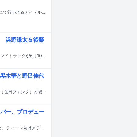
後藤真希が、7月31日、8月1日、8月2日の3日間、東京・お台場青海周辺エリアにて行われるアイドルフェス「TOKYO IDOL FESTIVAL 2026 supported by にしたんクリニック」のDAY2に登場する。
 浜野謙太＆後藤
坂東祐大が音楽を担当するカンテレ・フジテレビ系ドラマ「銀河の一票」のサウンドトラックが6月10日に発売される。
黒木華と野呂佳代
本日4月20日に放送がスタートしたドラマ「銀河の一票」の主題歌が、浜野謙太（在日ファンク）と後藤真希によるコラボ曲「おーへい」であることが発表された。この曲は5月12日に配信リリースされる。
カバー、プロデュー
ソニー・ミュージックソリューションズが展開する音楽プロジェクト・Newtroと、ティーン向けメディア「Popteen」による共同企画が始動。「Popteen」の専属モデルがモーニング娘。の代表曲「恋愛レボリューション21」をカバーすることが決定した。