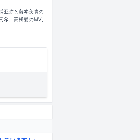
松浦亜弥と藤本美貴の
真希、高橋愛のMV、
キしています！」