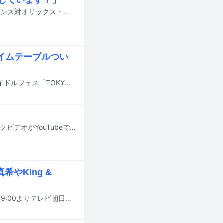
後藤真希が8月7日に千葉・ZOZOマリンスタジアムで行われる千葉ロッテマリーンズ対オリックス・バファローズ戦のセレモニアルピッチに登板する。
タイムテーブルつい
7月31日から8月2日までの3日間、東京・お台場青海周辺エリアにて行われるアイドルフェス「TOKYO IDOL FESTIVAL 2026 supported by にしたんクリニック」のタイムテーブルが発表された。
浜野謙太（在日ファンク）と後藤真希によるコラボ曲「おーへい」のミュージックビデオがYouTubeで公開された。
希やKing &
SUPER EIGHTの冠番組「EIGHT-JAM」のゴールデンスペシャルが本日6月24日19:00よりテレビ朝日系で放送される。