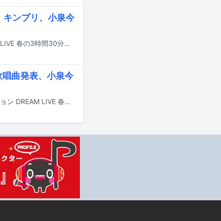
！キンプリ、小泉今
本日4月3日18:30から放送のテレビ朝日系「ミュージックステーション DREAM LIVE 春の3時間30分スペシャル」のタイムテーブルが公開された。
SP歌唱曲発表、小泉今
小泉今日子が4月3日18:30から放送されるテレビ朝日系「ミュージックステーション DREAM LIVE 春の3時間30分スペシャル」に出演する。