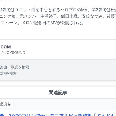
第1弾ではユニット曲を中心とするハロプロのMV、第2弾では
ーニング娘。元メンバー中澤裕子、飯田圭織、安倍なつみ、後藤
スコムーン、メロン記念日のMVが公開された。
.COM
らJOYSOUND
楽曲・歌詞を検索
歌詞を検索
関連記事
後藤真希
希、ZOZOマリンでセレモニアルピッチ登板「ドキド