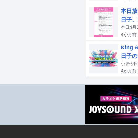
本日放
日子、
4か月
前
Kin
日子の
4か月
前