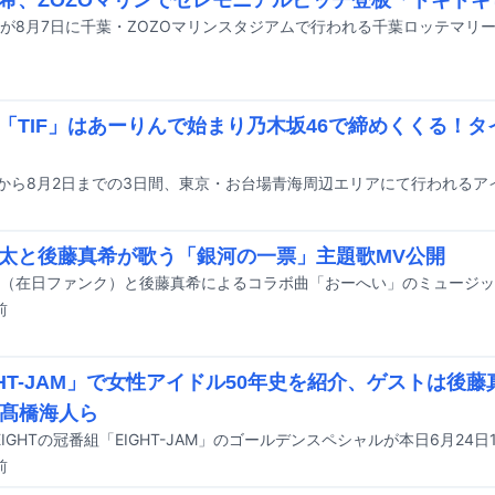
「TIF」はあーりんで始まり乃木坂46で締めくくる！
太と後藤真希が歌う「銀河の一票」主題歌MV公開
前
GHT-JAM」で女性アイドル50年史を紹介、ゲストは後藤真
ce髙橋海人ら
前