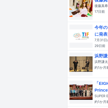
17日
前
今年の
に発表
29日
前
浜野謙
約1か月
「EI
Prin
約1か月