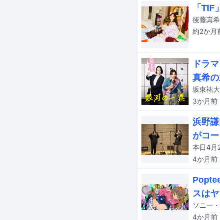
「TI
約2か月
ドラマ
真希の
3か月
前
浜野謙
がコー
4か月
前
Pop
スはヤ
4か月
前