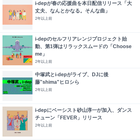
i-depが春の応援曲を本日配信リリース「大
丈夫、なんとかなる。そんな曲」
2年以上
前
i-depのセルフリアレンジプロジェクト始
動、第1弾はリラックスムードの「Choose
me」
2年以上
前
中塚武とi-depがライブ、DJに後
藤"shima"ヒロシら
2年以上
前
i-depにベーシスト砂山淳一が加入、ダンス
チューン「FEVER」リリース
2年以上
前