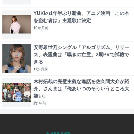
YUKIの1年半ぶり新曲、アニメ映画「この本
を盗む者は」主題歌に決定
10か月
前
安野希世乃シングル「アルゴリズム」リリー
ス、表題曲は「嘆きの亡霊」2期PVで試聴で
きる
11か月
前
木村拓哉の完璧主義な逸話を佐久間大介が紹
介、さんまは「俺あいつのそういうところ大
嫌い」
約1年
前