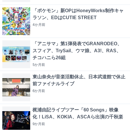
「ポケモン」新OPはHoneyWorks制作キャ
ラソン、EDはCUTIE STREET
4か月
前
「アニサマ」第1弾発表でGRANRODEO、
スフィア、TrySail、ウマ娘、A3!、RAS、
チコハニら26組
5か月
前
東山奈央が音楽活動休止、日本武道館で休止
前ファイナルライブ
6か月
前
梶浦由記ライブツアー「60 Songs」映像
化！LiSA、KOKIA、ASCAら出演の千秋楽
9か月
前