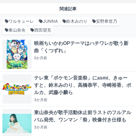
関連記事
ワルキューレ
JUNNA
鈴木みのり
安野希世乃
東山奈央
西田望見
映画ちいかわOPテーマはハチワレが歌う新
曲「くつずれ」
2か月
前
テレ東「ポケモン音楽祭」にasmi、きゅー
すと、鈴木みのり、高橋恭平、寺崎裕香、ポ
ルカ、武藤小麟ら
3か月
前
東山奈央が歌手活動休止前ラストのフルアル
バム発売、ワンマン「祭」映像付き仕様も
3か月
前