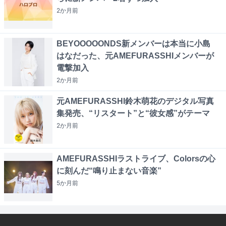
2か月
前
BEYOOOOONDS新メンバーは本当に小島
はなだった、元AMEFURASSHIメンバーが
電撃加入
2か月
前
元AMEFURASSHI鈴木萌花のデジタル写真
集発売、“リスタート”と“彼女感”がテーマ
2か月
前
AMEFURASSHIラストライブ、Colorsの心
に刻んだ“鳴り止まない音楽”
5か月
前