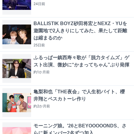
24日
前
BALLISTIK BOYZ砂田将宏とNEXZ・YUを
遊園地で2人きりにしてみた、果たして距離
は縮まるのか
25日
前
ふるっぱー鎮西寿々歌が「脱力タイムズ」ゲ
スト出演、微妙に“かまってちゃん”ぶり発揮
約1か月
前
亀梨和也「THE夜会」で人生初バイト、櫻
井翔とペスカトーレ作り
約2か月
前
モーニング娘。'26とBEYOOOOONDS、さ
らに新メンバー2名ずつ加入