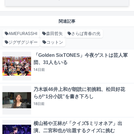
関連記事
AMEFURASSHI
森田哲矢
さらば青春の光
ジグザグジギー
コットン
「Golden SixTONES」今夜ゲストは芸人軍
団、31人もいる
14日
前
乃木坂46井上和が朗読に初挑戦、松田好花
らが“1分小説”を書き下ろし
18日
前
横山裕や王林が「クイズ$ミリオネア」出
演、二宮和也が出題するクイズに挑む