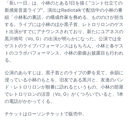
「長い一日」は、小林のとある1日を描く“コント仕立ての
新感覚音楽ライブ”。演出はRadiotalkで配信中の小林の番
組「小林私の裏話」の構成作家を務める、もののけが担当
する。ライブには小林のほか黒子首、レトロリロンのゲス
ト出演がすでにアナウンスされており、新たにユアネスの
黒川侑司（Vo, G）の出演が明らかになった。公演では全
ゲストのライブパフォーマンスはもちろん、小林と各ゲス
トのコラボパフォーマンス、小林の新曲お披露目も行われ
る。
公演のあらすじは、黒子首とのライブの夢を見て、余韻に
浸っている小林のもとを、旧友である黒川と、友達のバン
ド・レトロリロンが順番に訪れるというもの。小林の部屋
でレトロリロンの涼音（Vo, G）がくつろいでいると、1本
の電話がかかってくる。
チケットはローソンチケットで販売中。