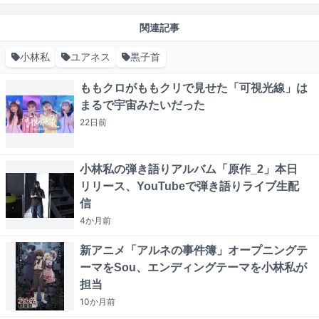
関連記事
小林私
ユアネス
黒子首
ももクロがももクリで見せた「可視光線」は
まるで宇宙みたいだった
22日
前
小林私の弾き語りアルバム「原作_2」本日
リリース、YouTubeで弾き語りライブ生配
信
4か月
前
新アニメ「アルネの事件簿」オープニングテ
ーマをSou、エンディングテーマを小林私が
担当
10か月
前