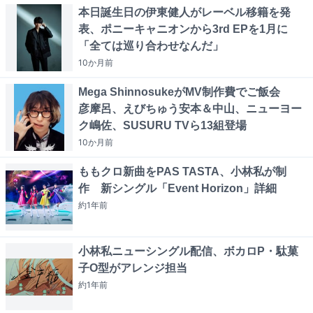
本日誕生日の伊東健人がレーベル移籍を発
表、ポニーキャニオンから3rd EPを1月に
「全ては巡り合わせなんだ」
10か月
前
Mega ShinnosukeがMV制作費でご飯会
彦摩呂、えびちゅう安本＆中山、ニューヨー
ク嶋佐、SUSURU TVら13組登場
10か月
前
ももクロ新曲をPAS TASTA、小林私が制
作 新シングル「Event Horizon」詳細
約1年
前
小林私ニューシングル配信、ボカロP・駄菓
子O型がアレンジ担当
約1年
前