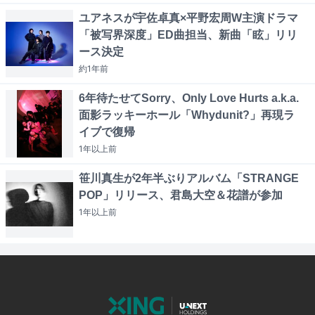
ユアネスが宇佐卓真×平野宏周W主演ドラマ
「被写界深度」ED曲担当、新曲「眩」リリ
ース決定
約1年
前
6年待たせてSorry、Only Love Hurts a.k.a.
面影ラッキーホール「Whydunit?」再現ラ
イブで復帰
1年以上
前
笹川真生が2年半ぶりアルバム「STRANGE
POP」リリース、君島大空＆花譜が参加
1年以上
前